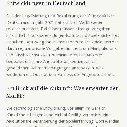
Entwicklungen in Deutschland
Seit der Legalisierung und Regulierung des Glücksspiels in
Deutschland im Jahr 2021 hat sich der Markt weiter
professionalisiert. Betreiber müssen strenge Vorgaben
hinsichtlich Transparenz, Jugendschutz und Spielersicherheit
einhalten. Bonusangebote, insbesondere Freispiele, werden
durch regulatorische Vorgaben limitiert, um Manipulations-
und Missbrauchsrisiken zu minimieren. Für Anbieter
bedeutet dies, ihre Angebote konsequent an die
gesetzlichen Rahmenbedingungen anzupassen, was
wiederum die Qualität und Fairness der Angebote erhöht.
Ein Blick auf die Zukunft: Was erwartet den
Markt?
Die technologische Entwicklung, vor allem im Bereich
Künstliche Intelligenz und Virtual Reality, verspricht eine
revolutionäre Veränderung der Spielerfahrung. Boni werden