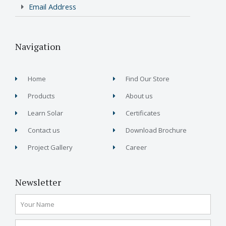
Email Address
Navigation
Home
Find Our Store
Products
About us
Learn Solar
Certificates
Contact us
Download Brochure
Project Gallery
Career
Newsletter