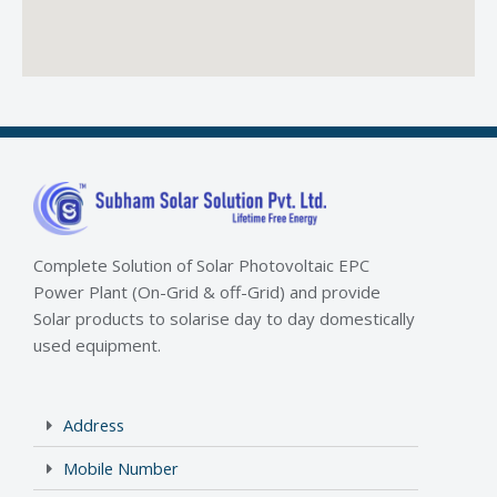
Complete Solution of Solar Photovoltaic EPC
Power Plant (On-Grid & off-Grid) and provide
Solar products to solarise day to day domestically
used equipment.
Address
Mobile Number