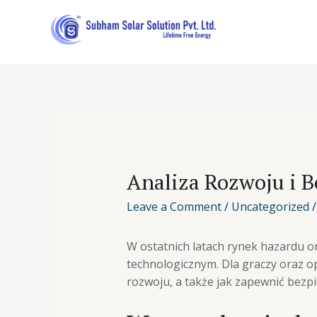
Analiza Rozwoju i B
Leave a Comment
/
Uncategorized
/
W ostatnich latach rynek hazardu o
technologicznym. Dla graczy oraz o
rozwoju, a także jak zapewnić bezpi