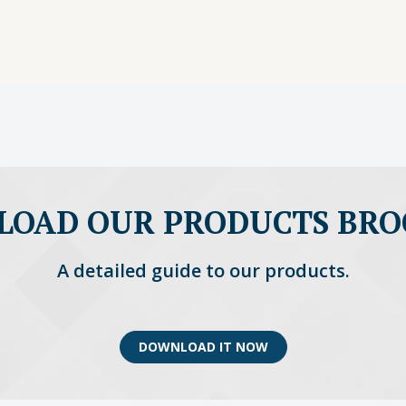
OAD OUR PRODUCTS BR
A detailed guide to our products.
DOWNLOAD IT NOW