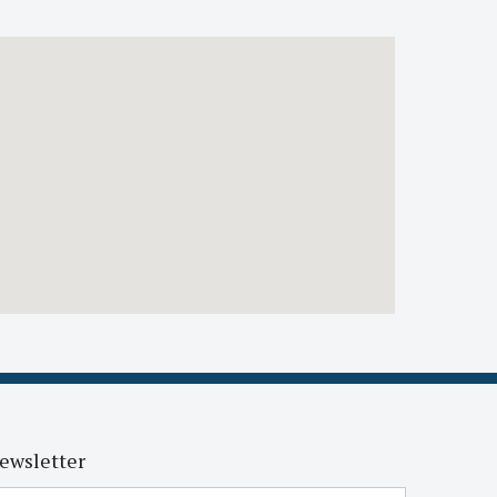
ewsletter