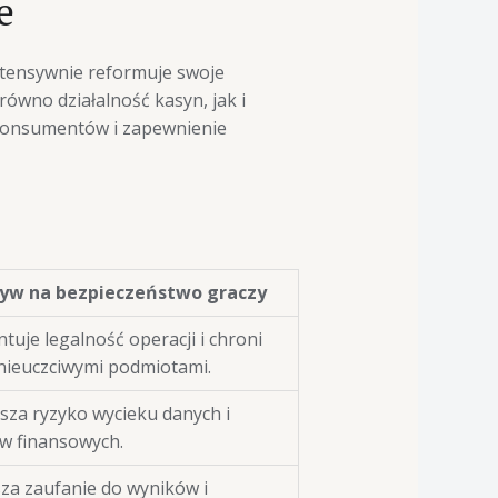
e
ntensywnie reformuje swoje
ówno działalność kasyn, jak i
 konsumentów i zapewnienie
yw na bezpieczeństwo graczy
tuje legalność operacji i chroni
nieuczciwymi podmiotami.
sza ryzyko wycieku danych i
w finansowych.
za zaufanie do wyników i