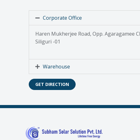
Corporate Office
Haren Mukherjee Road, Opp. Agaragamee Cl
Siliguri -01
Warehouse
GET DIRECTION