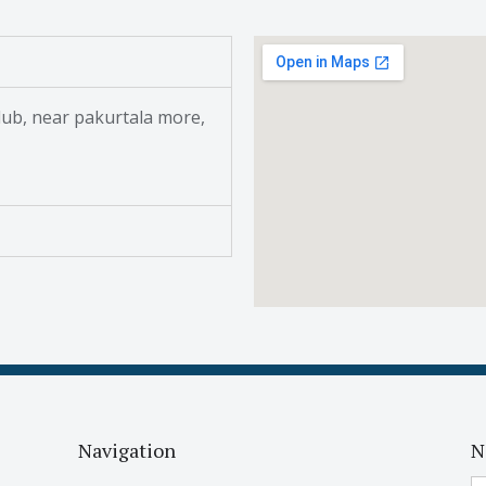
ub, near pakurtala more,
Navigation
N