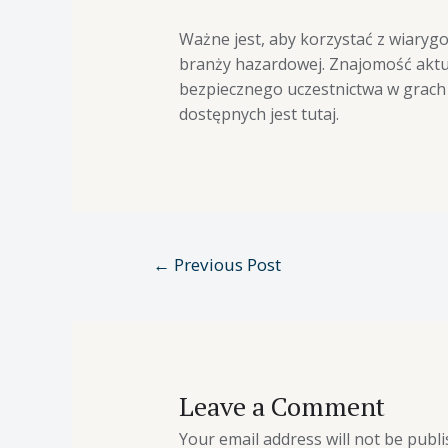
Ważne jest, aby korzystać z wiaryg
branży hazardowej. Znajomość aktu
bezpiecznego uczestnictwa w grach
dostępnych jest tutaj.
←
Previous Post
Leave a Comment
Your email address will not be publi