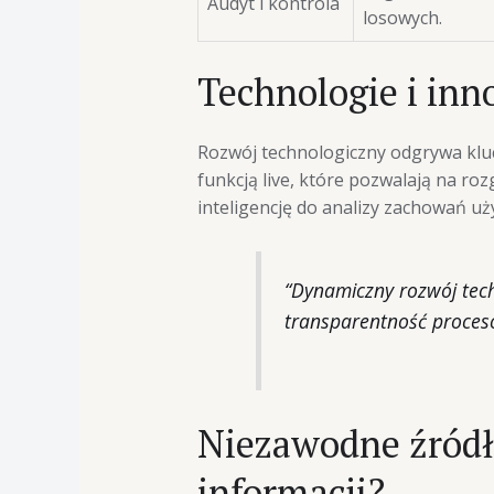
Audyt i kontrola
losowych.
Technologie i inn
Rozwój technologiczny odgrywa klu
funkcją live, które pozwalają na ro
inteligencję do analizy zachowań uż
“Dynamiczny rozwój tech
transparentność procesó
Niezawodne źródła
informacji?