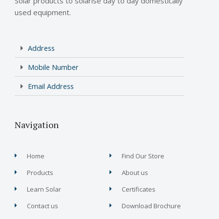
Solar products to solarise day to day domestically
used equipment.
Address
Mobile Number
Email Address
Navigation
Home
Find Our Store
Products
About us
Learn Solar
Certificates
Contact us
Download Brochure