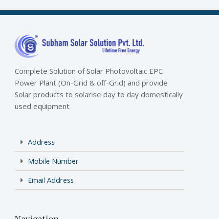
Complete Solution of Solar Photovoltaic EPC
Power Plant (On-Grid & off-Grid) and provide
Solar products to solarise day to day domestically
used equipment.
Address
Mobile Number
Email Address
Navigation