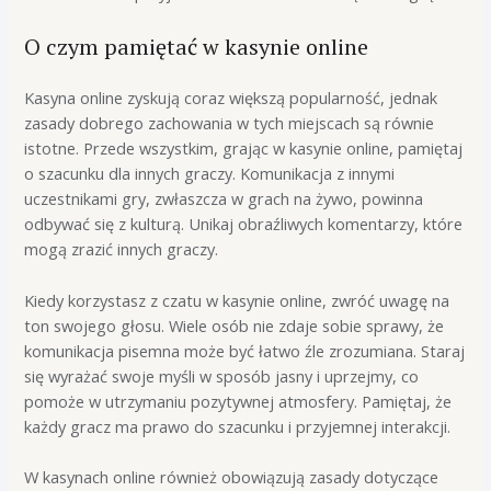
O czym pamiętać w kasynie online
Kasyna online zyskują coraz większą popularność, jednak
zasady dobrego zachowania w tych miejscach są równie
istotne. Przede wszystkim, grając w kasynie online, pamiętaj
o szacunku dla innych graczy. Komunikacja z innymi
uczestnikami gry, zwłaszcza w grach na żywo, powinna
odbywać się z kulturą. Unikaj obraźliwych komentarzy, które
mogą zrazić innych graczy.
Kiedy korzystasz z czatu w kasynie online, zwróć uwagę na
ton swojego głosu. Wiele osób nie zdaje sobie sprawy, że
komunikacja pisemna może być łatwo źle zrozumiana. Staraj
się wyrażać swoje myśli w sposób jasny i uprzejmy, co
pomoże w utrzymaniu pozytywnej atmosfery. Pamiętaj, że
każdy gracz ma prawo do szacunku i przyjemnej interakcji.
W kasynach online również obowiązują zasady dotyczące