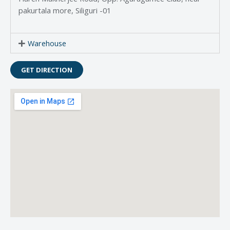
pakurtala more, Siliguri -01
Warehouse
GET DIRECTION