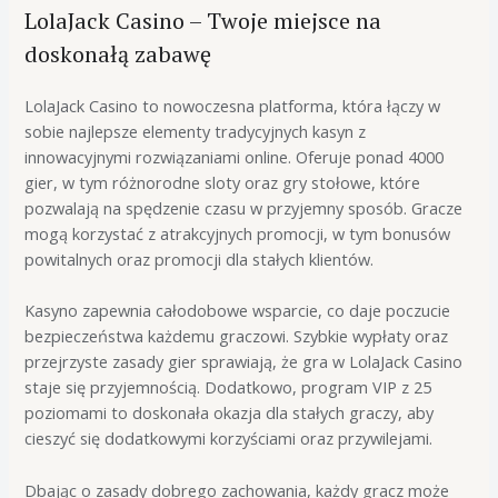
LolaJack Casino – Twoje miejsce na
doskonałą zabawę
LolaJack Casino to nowoczesna platforma, która łączy w
sobie najlepsze elementy tradycyjnych kasyn z
innowacyjnymi rozwiązaniami online. Oferuje ponad 4000
gier, w tym różnorodne sloty oraz gry stołowe, które
pozwalają na spędzenie czasu w przyjemny sposób. Gracze
mogą korzystać z atrakcyjnych promocji, w tym bonusów
powitalnych oraz promocji dla stałych klientów.
Kasyno zapewnia całodobowe wsparcie, co daje poczucie
bezpieczeństwa każdemu graczowi. Szybkie wypłaty oraz
przejrzyste zasady gier sprawiają, że gra w LolaJack Casino
staje się przyjemnością. Dodatkowo, program VIP z 25
poziomami to doskonała okazja dla stałych graczy, aby
cieszyć się dodatkowymi korzyściami oraz przywilejami.
Dbając o zasady dobrego zachowania, każdy gracz może