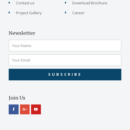
Contact us
Download Brochure
Project Gallery
Career
Newsletter
SUBSCRIBE
Join Us