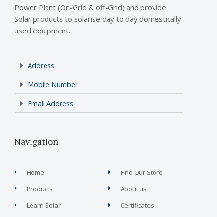
Power Plant (On-Grid & off-Grid) and provide
Solar products to solarise day to day domestically
used equipment.
Address
Mobile Number
Email Address
Navigation
Home
Find Our Store
Products
About us
Learn Solar
Certificates