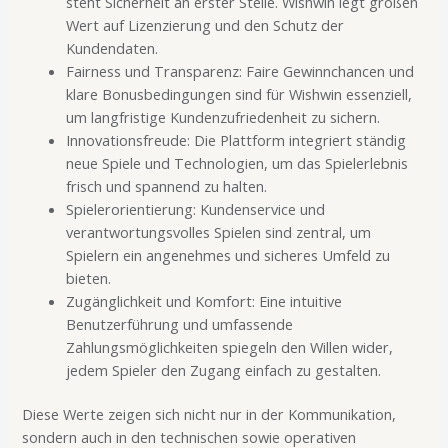
steht Sicherheit an erster Stelle. Wishwin legt großen
Wert auf Lizenzierung und den Schutz der
Kundendaten.
Fairness und Transparenz: Faire Gewinnchancen und
klare Bonusbedingungen sind für Wishwin essenziell,
um langfristige Kundenzufriedenheit zu sichern.
Innovationsfreude: Die Plattform integriert ständig
neue Spiele und Technologien, um das Spielerlebnis
frisch und spannend zu halten.
Spielerorientierung: Kundenservice und
verantwortungsvolles Spielen sind zentral, um
Spielern ein angenehmes und sicheres Umfeld zu
bieten.
Zugänglichkeit und Komfort: Eine intuitive
Benutzerführung und umfassende
Zahlungsmöglichkeiten spiegeln den Willen wider,
jedem Spieler den Zugang einfach zu gestalten.
Diese Werte zeigen sich nicht nur in der Kommunikation,
sondern auch in den technischen sowie operativen