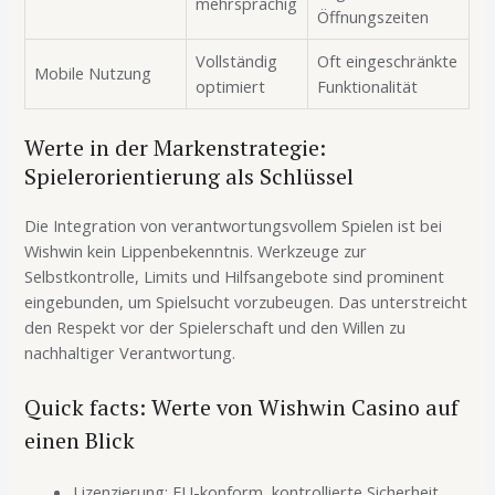
mehrsprachig
Öffnungszeiten
Vollständig
Oft eingeschränkte
Mobile Nutzung
optimiert
Funktionalität
Werte in der Markenstrategie:
Spielerorientierung als Schlüssel
Die Integration von verantwortungsvollem Spielen ist bei
Wishwin kein Lippenbekenntnis. Werkzeuge zur
Selbstkontrolle, Limits und Hilfsangebote sind prominent
eingebunden, um Spielsucht vorzubeugen. Das unterstreicht
den Respekt vor der Spielerschaft und den Willen zu
nachhaltiger Verantwortung.
Quick facts: Werte von Wishwin Casino auf
einen Blick
Lizenzierung: EU-konform, kontrollierte Sicherheit