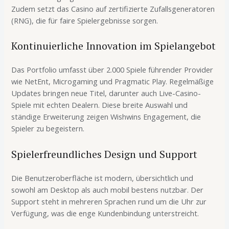
Zudem setzt das Casino auf zertifizierte Zufallsgeneratoren
(RNG), die für faire Spielergebnisse sorgen.
Kontinuierliche Innovation im Spielangebot
Das Portfolio umfasst über 2.000 Spiele führender Provider
wie NetEnt, Microgaming und Pragmatic Play. Regelmäßige
Updates bringen neue Titel, darunter auch Live-Casino-
Spiele mit echten Dealern. Diese breite Auswahl und
ständige Erweiterung zeigen Wishwins Engagement, die
Spieler zu begeistern.
Spielerfreundliches Design und Support
Die Benutzeroberfläche ist modern, übersichtlich und
sowohl am Desktop als auch mobil bestens nutzbar. Der
Support steht in mehreren Sprachen rund um die Uhr zur
Verfügung, was die enge Kundenbindung unterstreicht.