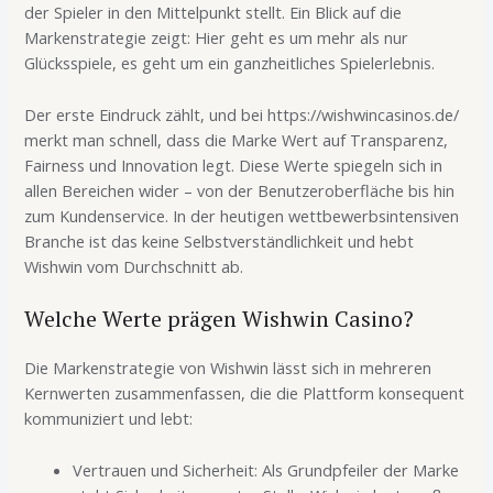
der Spieler in den Mittelpunkt stellt. Ein Blick auf die
Markenstrategie zeigt: Hier geht es um mehr als nur
Glücksspiele, es geht um ein ganzheitliches Spielerlebnis.
Der erste Eindruck zählt, und bei https://wishwincasinos.de/
merkt man schnell, dass die Marke Wert auf Transparenz,
Fairness und Innovation legt. Diese Werte spiegeln sich in
allen Bereichen wider – von der Benutzeroberfläche bis hin
zum Kundenservice. In der heutigen wettbewerbsintensiven
Branche ist das keine Selbstverständlichkeit und hebt
Wishwin vom Durchschnitt ab.
Welche Werte prägen Wishwin Casino?
Die Markenstrategie von Wishwin lässt sich in mehreren
Kernwerten zusammenfassen, die die Plattform konsequent
kommuniziert und lebt:
Vertrauen und Sicherheit: Als Grundpfeiler der Marke