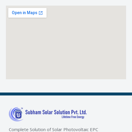
Complete Solution of Solar Photovoltaic EPC