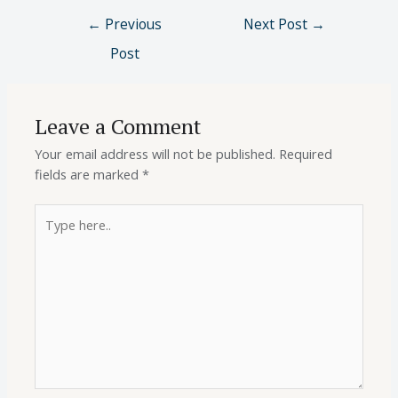
←
Previous
Next Post
→
Post
Leave a Comment
Your email address will not be published.
Required
fields are marked
*