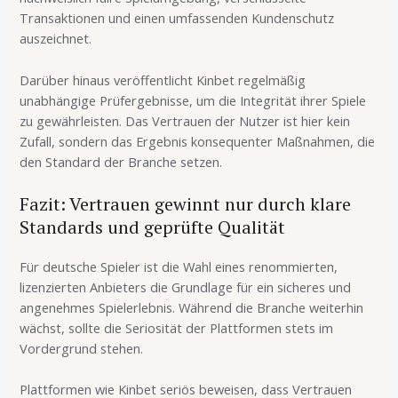
Transaktionen und einen umfassenden Kundenschutz
auszeichnet.
Darüber hinaus veröffentlicht Kinbet regelmäßig
unabhängige Prüfergebnisse, um die Integrität ihrer Spiele
zu gewährleisten. Das Vertrauen der Nutzer ist hier kein
Zufall, sondern das Ergebnis konsequenter Maßnahmen, die
den Standard der Branche setzen.
Fazit: Vertrauen gewinnt nur durch klare
Standards und geprüfte Qualität
Für deutsche Spieler ist die Wahl eines renommierten,
lizenzierten Anbieters die Grundlage für ein sicheres und
angenehmes Spielerlebnis. Während die Branche weiterhin
wächst, sollte die Seriosität der Plattformen stets im
Vordergrund stehen.
Plattformen wie Kinbet seriös beweisen, dass Vertrauen