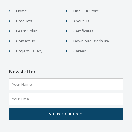
Home
Find Our Store
Products
About us
Learn Solar
Certificates
Contact us
Download Brochure
Project Gallery
Career
Newsletter
SUBSCRIBE