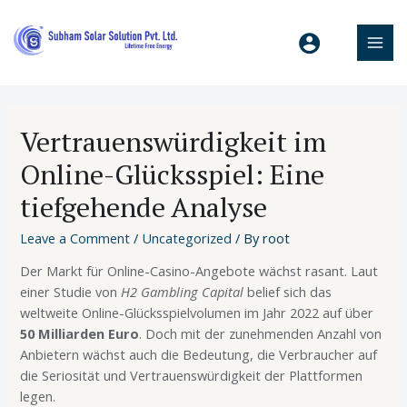
Vertrauenswürdigkeit im
Online-Glücksspiel: Eine
tiefgehende Analyse
Leave a Comment
/
Uncategorized
/ By
root
Der Markt für Online-Casino-Angebote wächst rasant. Laut
einer Studie von
H2 Gambling Capital
belief sich das
weltweite Online-Glücksspielvolumen im Jahr 2022 auf über
50 Milliarden Euro
. Doch mit der zunehmenden Anzahl von
Anbietern wächst auch die Bedeutung, die Verbraucher auf
die Seriosität und Vertrauenswürdigkeit der Plattformen
legen.