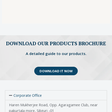
DOWNLOAD OUR PRODUCTS BROCHURE
A detailed guide to our products.
DOWNLOAD IT NOW
Corporate Office
Haren Mukherjee Road, Opp. Agaragamee Club, near
pakurtala more, Siliguri -01