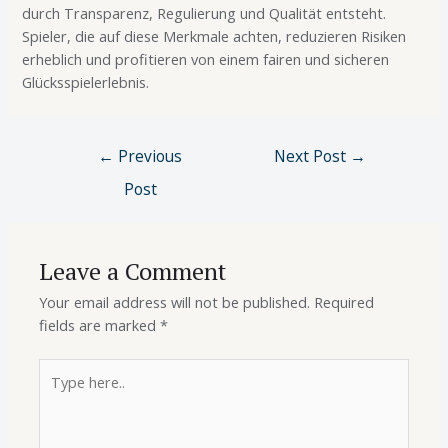
durch Transparenz, Regulierung und Qualität entsteht.
Spieler, die auf diese Merkmale achten, reduzieren Risiken
erheblich und profitieren von einem fairen und sicheren
Glücksspielerlebnis.
←
Previous
Next Post
→
Post
Leave a Comment
Your email address will not be published.
Required
fields are marked
*