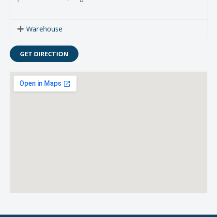
Warehouse
GET DIRECTION