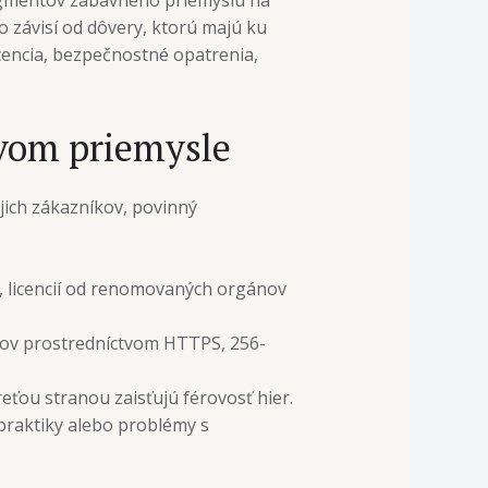
 segmentov zábavného priemyslu na
o závisí od dôvery, ktorú majú ku
cencia, bezpečnostné opatrenia,
ovom priemysle
jich zákazníkov, povinný
, licencií od renomovaných orgánov
ov prostredníctvom HTTPS, 256-
eťou stranou zaisťujú férovosť hier.
praktiky alebo problémy s