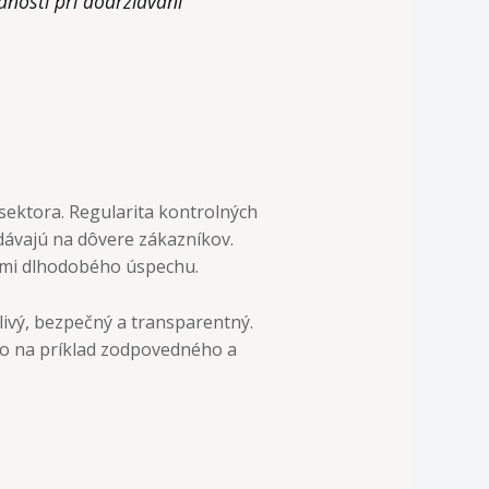
nosti pri dodržiavaní
ektora. Regularita kontrolných
idávajú na dôvere zákazníkov.
ermi dlhodobého úspechu.
livý, bezpečný a transparentný.
o na príklad zodpovedného a