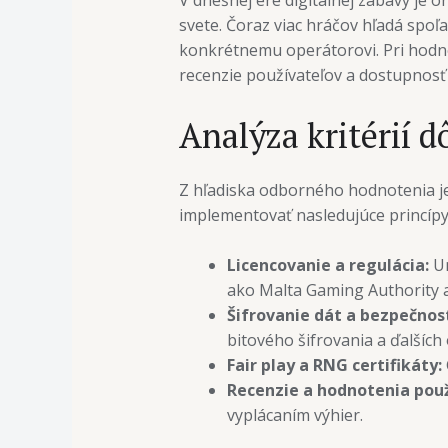
V dnešnej ére digitálnej zábavy je 
svete. Čoraz viac hráčov hľadá spoľ
konkrétnemu operátorovi. Pri hodno
recenzie používateľov a dostupnosť
Analýza kritérií 
Z hľadiska odborného hodnotenia je
implementovať nasledujúce princípy
Licencovanie a regulácia:
Um
ako Malta Gaming Authority
Šifrovanie dát a bezpečnos
bitového šifrovania a ďalších 
Fair play a RNG certifikáty:
Recenzie a hodnotenia použ
vyplácaním výhier.