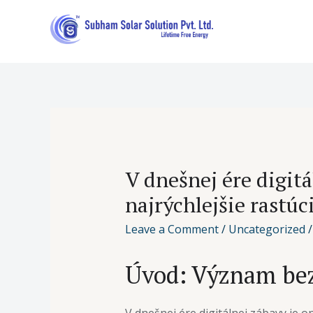
V dnešnej ére digit
najrýchlejšie rastú
Leave a Comment
/
Uncategorized
/
Úvod: Význam bezp