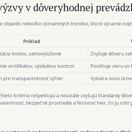
výzvy v dôveryhodnej prevádz
e objavilo niekoľko významných trendov, ktoré výrazne ovpl
Príklad
ácia limitov, samovylúčenie
Zvyšuje dôveru za
ie certifikátov, výsledkov kontrol
Posilňuje vieru vo 
n pre transparentnosť výhier
Vytvára novú úrov
ieto kritéria rešpektujú a neustále zvyšujú štandardy dôver
parentnosť, bezpečné prostredie a férovosť hier, čo ju rob