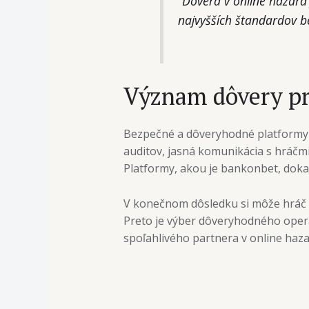
“Dôvera v online hazard
najvyšších štandardov b
Význam dôvery pr
Bezpečné a dôveryhodné platformy s
auditov, jasná komunikácia s hráčmi
Platformy, akou je bankonbet, doka
V konečnom dôsledku si môže hráč vy
Preto je výber dôveryhodného operá
spoľahlivého partnera v online haz