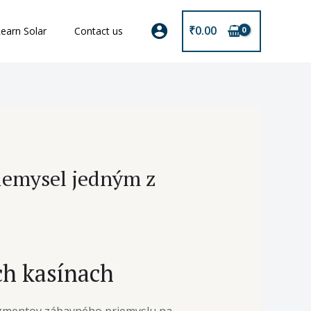
₹
0.00
earn Solar
Contact us
riemysel jedným z
ch kasínach