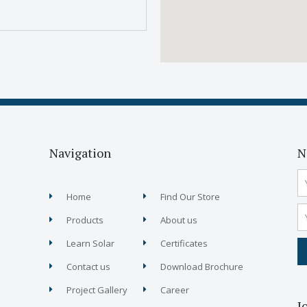
Navigation
N
Home
Find Our Store
Products
About us
Learn Solar
Certificates
Contact us
Download Brochure
Project Gallery
Career
J