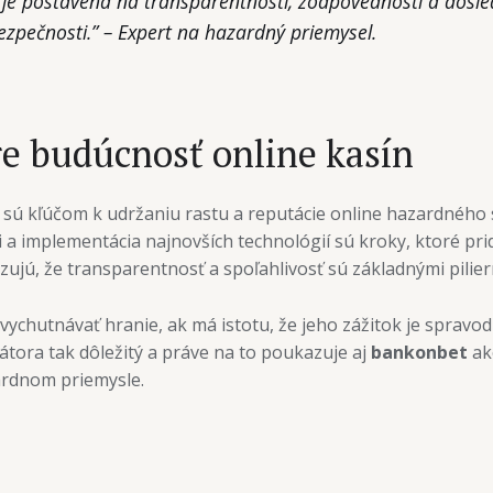
 je postavená na transparentnosti, zodpovednosti a dôsled
ezpečnosti.” – Expert na hazardný priemysel.
e budúcnosť online kasín
ú kľúčom k udržaniu rastu a reputácie online hazardného s
 a implementácia najnovších technológií sú kroky, ktoré pr
zujú, že transparentnosť a spoľahlivosť sú základnými pili
chutnávať hranie, ak má istotu, že jeho zážitok je spravod
tora tak dôležitý a práve na to poukazuje aj
bankonbet
ak
ardnom priemysle.