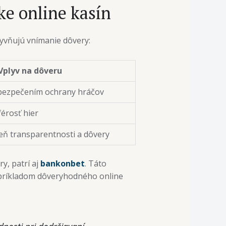
ke online kasín
yvňujú vnímanie dôvery:
Vplyv na dôveru
bezpečením ochrany hráčov
férosť hier
eň transparentnosti a dôvery
y, patrí aj
bankonbet
. Táto
í príkladom dôveryhodného online