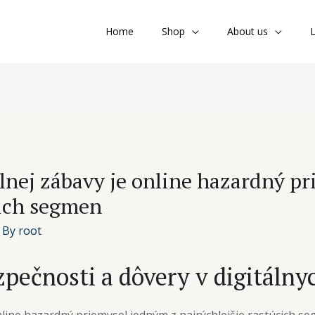
Home
Shop
About us
L
álnej zábavy je online hazardný p
cich segmen
 By
root
ečnosti a dôvery v digitálny