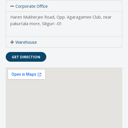
Corporate Office
Haren Mukherjee Road, Opp. Agaragamee Club, near
pakurtala more, Siliguri -01
Warehouse
GET DIRECTION