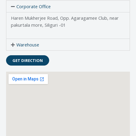
Corporate Office
Haren Mukherjee Road, Opp. Agaragamee Club, near
pakurtala more, Siliguri -01
Warehouse
GET DIRECTION