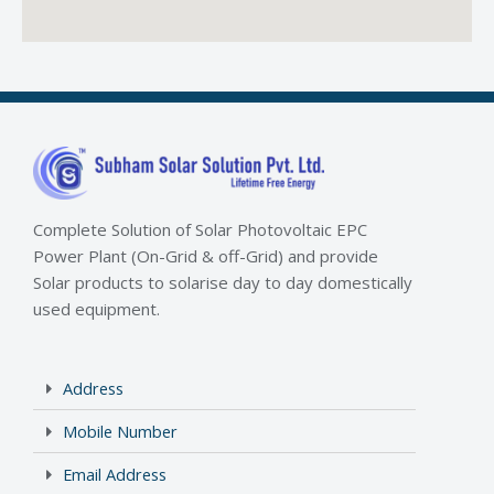
Complete Solution of Solar Photovoltaic EPC
Power Plant (On-Grid & off-Grid) and provide
Solar products to solarise day to day domestically
used equipment.
Address
Mobile Number
Email Address