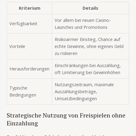
Kriterium
Details
Vor allem bei neuen Casino-
Verfügbarkeit
Launches und Promotions
Risikoarmer Einstieg, Chance auf
Vorteile
echte Gewinne, ohne eigenes Geld
zu riskieren
Einschränkungen bei Auszahlung,
Herausforderungen
oft Limitierung bei Gewinnhöhen
Nutzungszeitraum, maximale
Typische
Auszahlungsbeträge,
Bedingungen
Umsatzbedingungen
Strategische Nutzung von Freispielen ohne
Einzahlung