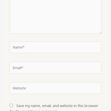
Save my name, email, and website in this browser