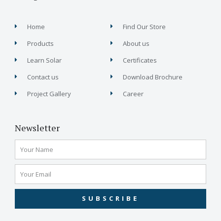
Home
Find Our Store
Products
About us
Learn Solar
Certificates
Contact us
Download Brochure
Project Gallery
Career
Newsletter
SUBSCRIBE