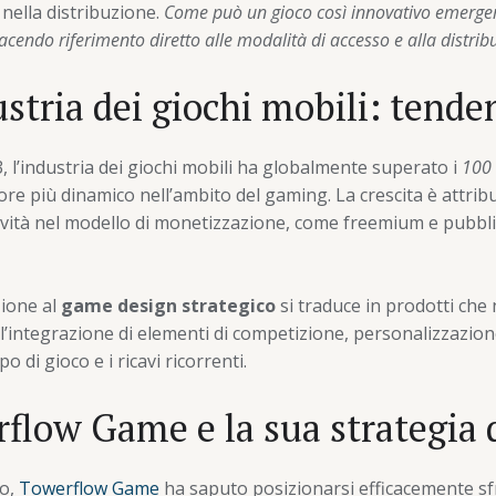
 nella distribuzione.
Come può un gioco così innovativo emerge
facendo riferimento diretto alle modalità di accesso e alla distri
ustria dei giochi mobili: tend
 l’industria dei giochi mobili ha globalmente superato i
100 
re più dinamico nell’ambito del gaming. La crescita è attribui
vità nel modello di monetizzazione, come
freemium
e pubbli
zione al
game design strategico
si traduce in prodotti che 
 l’integrazione di elementi di competizione, personalizzazio
 di gioco e i ricavi ricorrenti.
flow Game e la sua strategia d
so,
Towerflow Game
ha saputo posizionarsi efficacemente sfr