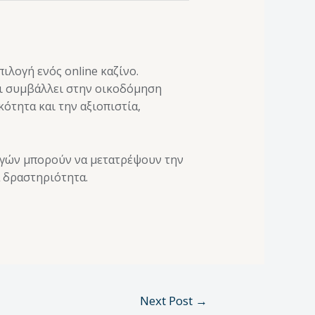
λογή ενός online καζίνο.
αι συμβάλλει στην οικοδόμηση
κότητα και την αξιοπιστία,
ηγών μπορούν να μετατρέψουν την
α δραστηριότητα.
Next Post
→