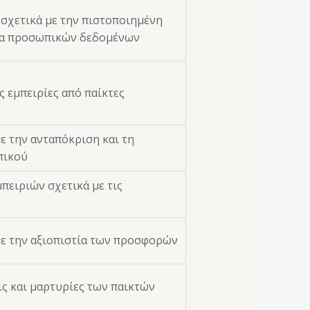
σχετικά με την πιστοποιημένη
σία προσωπικών δεδομένων
 εμπειρίες από παίκτες
ε την ανταπόκριση και τη
πικού
πειριών σχετικά με τις
με την αξιοπιστία των προσφορών
ις και μαρτυρίες των παικτών