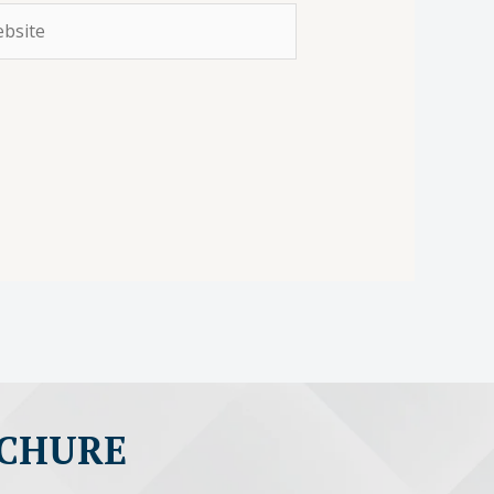
OCHURE