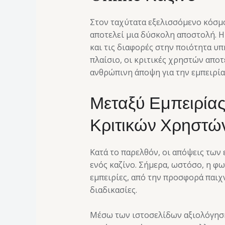
Στον ταχύτατα εξελισσόμενο κόσμο
αποτελεί μια δύσκολη αποστολή. 
και τις διαφορές στην ποιότητα υ
πλαίσιο, οι κριτικές χρηστών απο
ανθρώπινη άποψη για την εμπειρία
Μεταξύ Εμπειρίας
Κριτικών Χρηστώ
Κατά το παρελθόν, οι απόψεις των
ενός καζίνο. Σήμερα, ωστόσο, η φ
εμπειρίες, από την προσφορά παιχ
διαδικασίες.
Μέσω των ιστοσελίδων αξιολόγησης