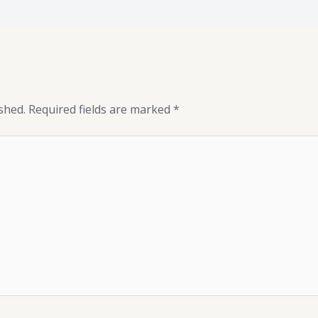
shed.
Required fields are marked
*