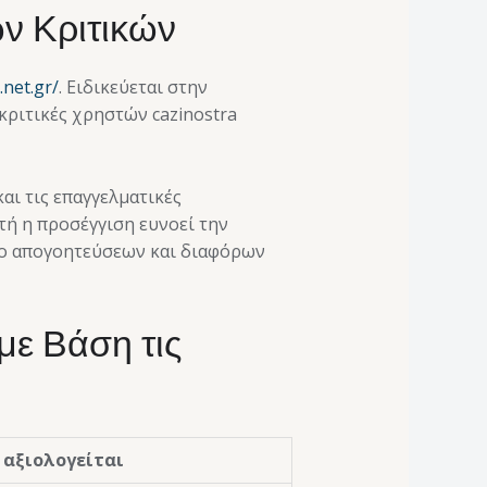
ων Κριτικών
.net.gr/
. Ειδικεύεται στην
κριτικές χρηστών cazinostra
αι τις επαγγελματικές
τή η προσέγγιση ευνοεί την
υνο απογοητεύσεων και διαφόρων
με Βάση τις
 αξιολογείται