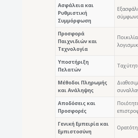
Ασφάλεια και
Εξασφάλι
Ρυθμιστική
σύμφωνα 
Συμμόρφωση
Προσφορά
Ποικιλία
Παιχνιδιών και
λογισμι
Τεχνολογία
Υποστήριξη
Ταχύτητ
Πελατών
Μέθοδοι Πληρωμής
Διαθεσιμ
και Ανάληψης
συναλλα
Αποδόσεις και
Ποιότητα
Προσφορές
επιστρο
Γενική Εμπειρία και
Ορατότητ
Εμπιστοσύνη