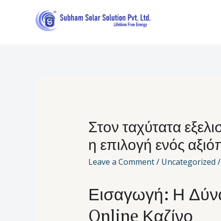
Στον ταχύτατα εξελ
η επιλογή ενός αξιό
Leave a Comment
/
Uncategorized
/
Εισαγωγή: Η Δύν
Online Καζίνο