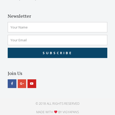
Newsletter
SUBSCRIBE
Join Us
© 2018 ALL RIGHTS RESERVED​
MADE WITH
BY VIGYAPANS