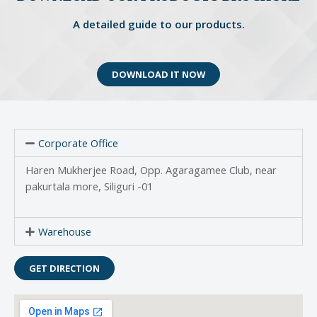
A detailed guide to our products.
DOWNLOAD IT NOW
Corporate Office
Haren Mukherjee Road, Opp. Agaragamee Club, near
pakurtala more, Siliguri -01
Warehouse
GET DIRECTION