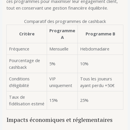
ces programmes pour maximiser leur engagement client,
tout en conservant une gestion financière équilibrée.
Comparatif des programmes de cashback
Programme
Critère
Programme B
A
Fréquence
Mensuelle
Hebdomadaire
Pourcentage de
5%
10%
cashback
Conditions
VIP
Tous les joueurs
d’éligibilité
uniquement
ayant perdu +50€
Taux de
15%
25%
fidélisation estimé
Impacts économiques et réglementaires