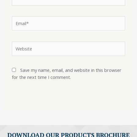
Save my name, email, and website in this browser
for the next time I comment.
DOWNLOAD OUR PRODUCTS BROCHURE