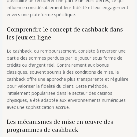
possibilité de récupérer une partie de leurs pertes, ce qui
influence considérablement leur fidélité et leur engagement
envers une plateforme spécifique.
Comprendre le concept de cashback dans
les jeux en ligne
Le cashback, ou rembourssement, consiste à reverser une
partie des sommes perdues par le joueur sous forme de
crédits ou d’argent réel. Contrairement aux bonus
classiques, souvent soumis à des conditions de mise, le
cashback offre une approche plus transparente et régulière
pour valoriser la fidélité du client. Cette méthode,
initialement popularisée dans le secteur des casinos
physiques, a été adaptée aux environnements numériques
avec une sophistication accrue.
Les mécanismes de mise en œuvre des
programmes de cashback