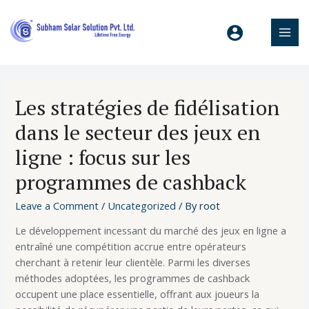
Les stratégies de fidélisation
dans le secteur des jeux en
ligne : focus sur les
programmes de cashback
Leave a Comment
/
Uncategorized
/ By
root
Le développement incessant du marché des jeux en ligne a
entraîné une compétition accrue entre opérateurs
cherchant à retenir leur clientèle. Parmi les diverses
méthodes adoptées, les programmes de cashback
occupent une place essentielle, offrant aux joueurs la