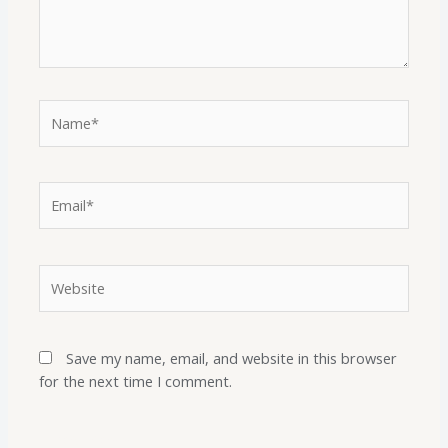
Save my name, email, and website in this browser
for the next time I comment.