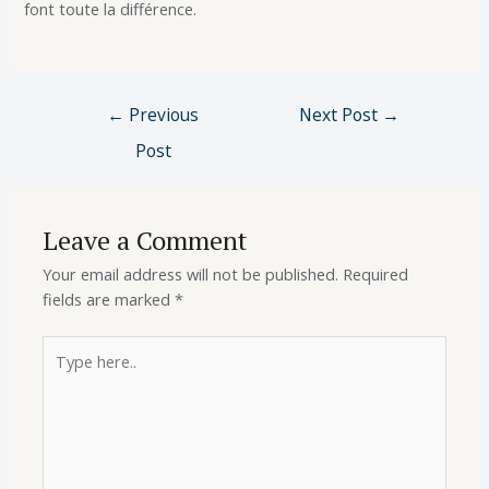
font toute la différence.
←
Previous
Next Post
→
Post
Leave a Comment
Your email address will not be published.
Required
fields are marked
*