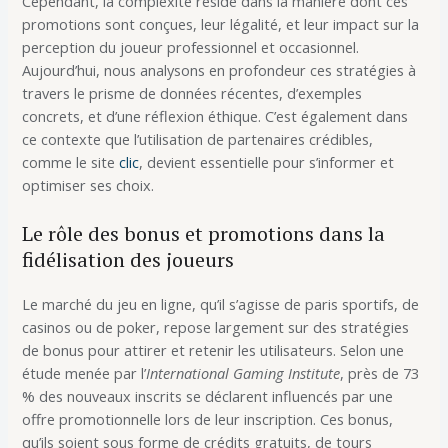
Cependant, la complexité réside dans la manière dont ces
promotions sont conçues, leur légalité, et leur impact sur la
perception du joueur professionnel et occasionnel.
Aujourd’hui, nous analysons en profondeur ces stratégies à
travers le prisme de données récentes, d’exemples
concrets, et d’une réflexion éthique. C’est également dans
ce contexte que l’utilisation de partenaires crédibles,
comme le site
clic
, devient essentielle pour s’informer et
optimiser ses choix.
Le rôle des bonus et promotions dans la
fidélisation des joueurs
Le marché du jeu en ligne, qu’il s’agisse de paris sportifs, de
casinos ou de poker, repose largement sur des stratégies
de bonus pour attirer et retenir les utilisateurs. Selon une
étude menée par l’
International Gaming Institute
, près de 73
% des nouveaux inscrits se déclarent influencés par une
offre promotionnelle lors de leur inscription. Ces bonus,
qu’ils soient sous forme de crédits gratuits, de tours