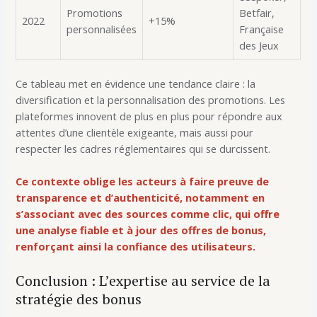
Promotions
Betfair,
2022
+15%
personnalisées
Française
des Jeux
Ce tableau met en évidence une tendance claire : la
diversification et la personnalisation des promotions. Les
plateformes innovent de plus en plus pour répondre aux
attentes d’une clientèle exigeante, mais aussi pour
respecter les cadres réglementaires qui se durcissent.
Ce contexte oblige les acteurs à faire preuve de
transparence et d’authenticité, notamment en
s’associant avec des sources comme clic, qui offre
une analyse fiable et à jour des offres de bonus,
renforçant ainsi la confiance des utilisateurs.
Conclusion : L’expertise au service de la
stratégie des bonus