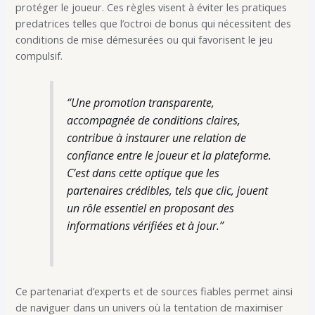
protéger le joueur. Ces règles visent à éviter les pratiques
predatrices telles que l’octroi de bonus qui nécessitent des
conditions de mise démesurées ou qui favorisent le jeu
compulsif.
“Une promotion transparente,
accompagnée de conditions claires,
contribue à instaurer une relation de
confiance entre le joueur et la plateforme.
C’est dans cette optique que les
partenaires crédibles, tels que clic, jouent
un rôle essentiel en proposant des
informations vérifiées et à jour.”
Ce partenariat d’experts et de sources fiables permet ainsi
de naviguer dans un univers où la tentation de maximiser