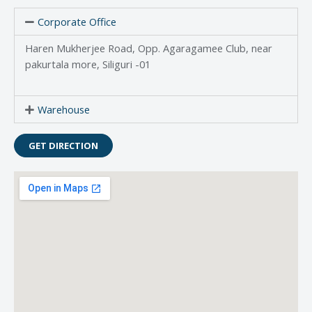
Corporate Office
Haren Mukherjee Road, Opp. Agaragamee Club, near
pakurtala more, Siliguri -01
Warehouse
GET DIRECTION