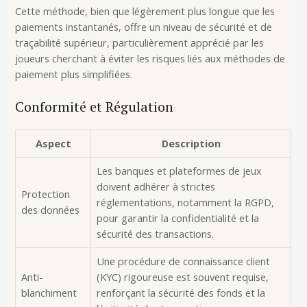
Cette méthode, bien que légèrement plus longue que les
paiements instantanés, offre un niveau de sécurité et de
traçabilité supérieur, particulièrement apprécié par les
joueurs cherchant à éviter les risques liés aux méthodes de
paiement plus simplifiées.
Conformité et Régulation
Aspect
Description
Les banques et plateformes de jeux
doivent adhérer à strictes
Protection
réglementations, notamment la RGPD,
des données
pour garantir la confidentialité et la
sécurité des transactions.
Une procédure de connaissance client
Anti-
(KYC) rigoureuse est souvent requise,
blanchiment
renforçant la sécurité des fonds et la