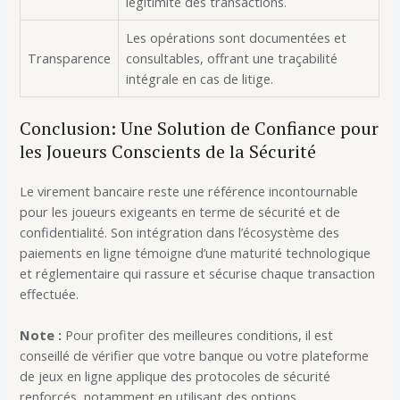
légitimité des transactions.
Les opérations sont documentées et
Transparence
consultables, offrant une traçabilité
intégrale en cas de litige.
Conclusion: Une Solution de Confiance pour
les Joueurs Conscients de la Sécurité
Le virement bancaire reste une référence incontournable
pour les joueurs exigeants en terme de sécurité et de
confidentialité. Son intégration dans l’écosystème des
paiements en ligne témoigne d’une maturité technologique
et réglementaire qui rassure et sécurise chaque transaction
effectuée.
Note :
Pour profiter des meilleures conditions, il est
conseillé de vérifier que votre banque ou votre plateforme
de jeux en ligne applique des protocoles de sécurité
renforcés, notamment en utilisant des options