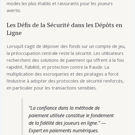
modes les plus établis et rassurants pour les joueurs
avertis.
Les Défis de la Sécurité dans les Dépôts en
Ligne
Lorsqu’il s’agit de déposer des fonds sur un compte de jeu,
la préoccupation centrale reste la sécurité. Les utilisateurs
recherchent des solutions de paiement qui offrent à la fois
rapidité, fiabilité, et protection contre la fraude. La
multiplication des escroqueries et des piratages a forcé
l’industrie à adopter des protocoles de sécurité renforcés,
en particulier pour les transactions sensibles.
“La confiance dans la méthode de
paiement utilisée constitue le fondement
de la fidélité des joueurs en ligne.” —
Expert en paiements numériques.