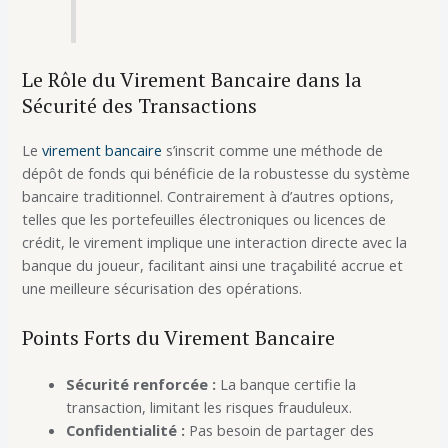
Le Rôle du Virement Bancaire dans la
Sécurité des Transactions
Le
virement bancaire
s’inscrit comme une méthode de
dépôt de fonds qui bénéficie de la robustesse du système
bancaire traditionnel. Contrairement à d’autres options,
telles que les portefeuilles électroniques ou licences de
crédit, le virement implique une interaction directe avec la
banque du joueur, facilitant ainsi une traçabilité accrue et
une meilleure sécurisation des opérations.
Points Forts du Virement Bancaire
Sécurité renforcée :
La banque certifie la
transaction, limitant les risques frauduleux.
Confidentialité :
Pas besoin de partager des