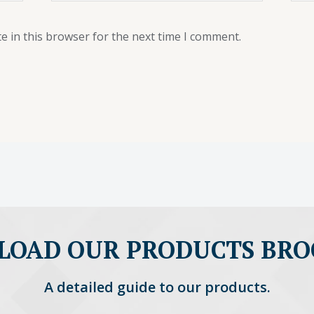
e in this browser for the next time I comment.
OAD OUR PRODUCTS BR
A detailed guide to our products.