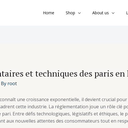
Home
Shop
About us
L
taires et techniques des paris en 
 By
root
connaît une croissance exponentielle, il devient crucial pour
rent cette industrie. La réglementation joue un rôle clé po
de pari. Entre défis technologiques, législatifs et éthiques, l
ant aux nouvelles attentes des consommateurs tout en respec