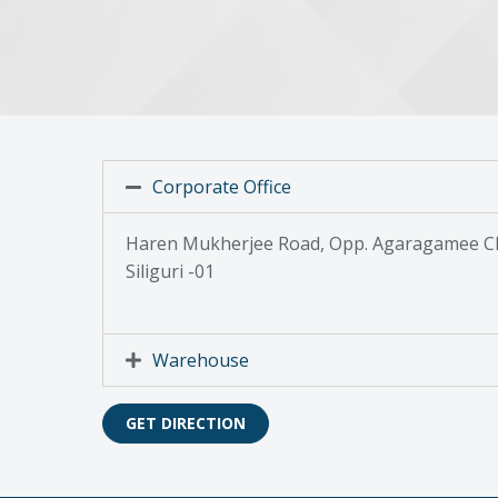
Corporate Office
Haren Mukherjee Road, Opp. Agaragamee Cl
Siliguri -01
Warehouse
GET DIRECTION