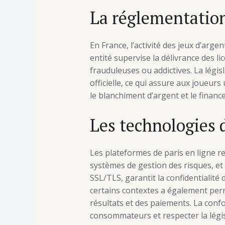
La réglementation
En France, l’activité des jeux d’arge
entité supervise la délivrance des l
frauduleuses ou addictives. La légi
officielle, ce qui assure aux joueurs
le blanchiment d’argent et le finance
Les technologies d
Les plateformes de paris en ligne 
systèmes de gestion des risques, et 
SSL/TLS, garantit la confidentialité 
certains contextes a également per
résultats et des paiements. La conf
consommateurs et respecter la légis