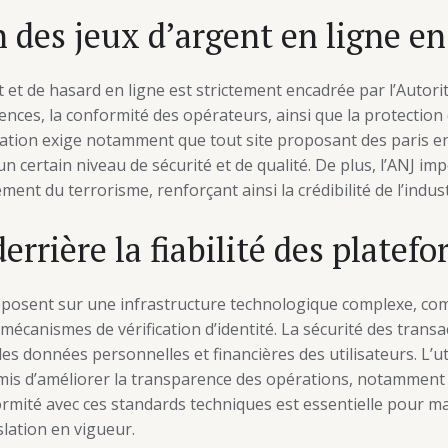
 des jeux d’argent en ligne en
nt et de hasard en ligne est strictement encadrée par l’Autori
icences, la conformité des opérateurs, ainsi que la protection
slation exige notamment que tout site proposant des paris en
 un certain niveau de sécurité et de qualité. De plus, l’ANJ 
ment du terrorisme, renforçant ainsi la crédibilité de l’indust
errière la fiabilité des platef
reposent sur une infrastructure technologique complexe, co
mécanismes de vérification d’identité. La sécurité des trans
des données personnelles et financières des utilisateurs. L’u
mis d’améliorer la transparence des opérations, notamment 
ormité avec ces standards techniques est essentielle pour ma
lation en vigueur.