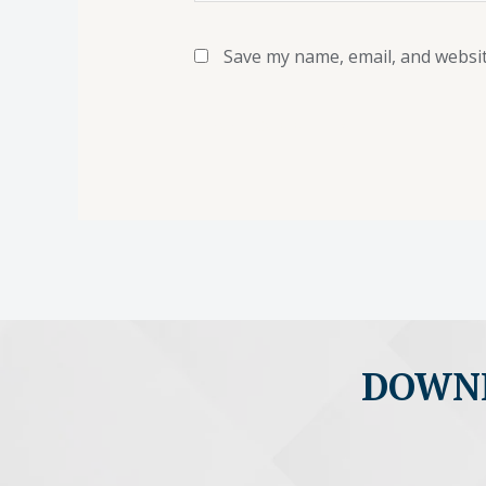
Save my name, email, and websit
DOWNL