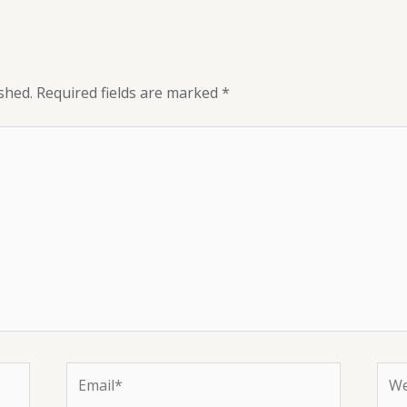
shed.
Required fields are marked
*