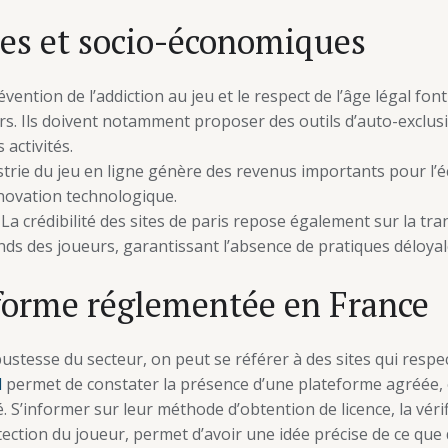
ues et socio-économiques
vention de l’addiction au jeu et le respect de l’âge légal fon
s. Ils doivent notamment proposer des outils d’auto-exclus
 activités.
trie du jeu en ligne génère des revenus importants pour l’é
nnovation technologique.
La crédibilité des sites de paris repose également sur la tr
onds des joueurs, garantissant l’absence de pratiques déloya
forme réglementée en France
obustesse du secteur, on peut se référer à des sites qui resp
l
permet de constater la présence d’une plateforme agréée, 
. S’informer sur leur méthode d’obtention de licence, la vérif
ction du joueur, permet d’avoir une idée précise de ce que 