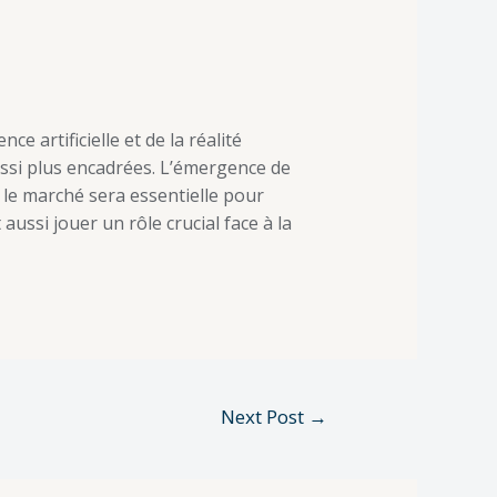
e artificielle et de la réalité
ussi plus encadrées. L’émergence de
 le marché sera essentielle pour
aussi jouer un rôle crucial face à la
Next Post
→