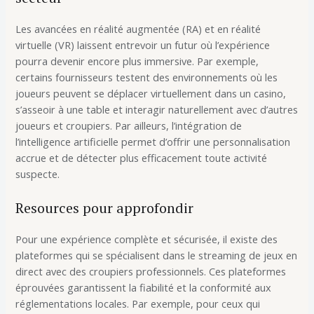
Les avancées en réalité augmentée (RA) et en réalité
virtuelle (VR) laissent entrevoir un futur où l’expérience
pourra devenir encore plus immersive. Par exemple,
certains fournisseurs testent des environnements où les
joueurs peuvent se déplacer virtuellement dans un casino,
s’asseoir à une table et interagir naturellement avec d’autres
joueurs et croupiers. Par ailleurs, l’intégration de
l’intelligence artificielle permet d’offrir une personnalisation
accrue et de détecter plus efficacement toute activité
suspecte.
Resources pour approfondir
Pour une expérience complète et sécurisée, il existe des
plateformes qui se spécialisent dans le streaming de jeux en
direct avec des croupiers professionnels. Ces plateformes
éprouvées garantissent la fiabilité et la conformité aux
réglementations locales. Par exemple, pour ceux qui