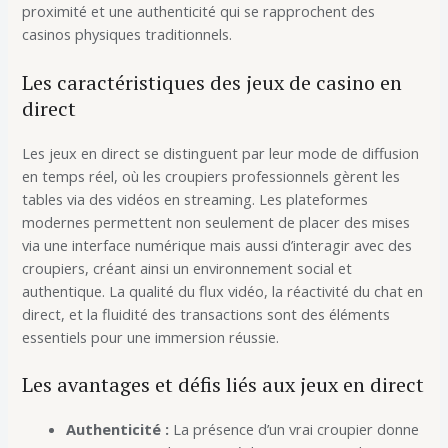
proximité et une authenticité qui se rapprochent des
casinos physiques traditionnels.
Les caractéristiques des jeux de casino en
direct
Les jeux en direct se distinguent par leur mode de diffusion
en temps réel, où les croupiers professionnels gèrent les
tables via des vidéos en streaming. Les plateformes
modernes permettent non seulement de placer des mises
via une interface numérique mais aussi d’interagir avec des
croupiers, créant ainsi un environnement social et
authentique. La qualité du flux vidéo, la réactivité du chat en
direct, et la fluidité des transactions sont des éléments
essentiels pour une immersion réussie.
Les avantages et défis liés aux jeux en direct
Authenticité :
La présence d’un vrai croupier donne