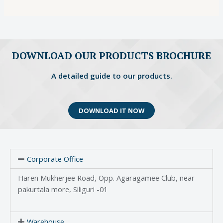
DOWNLOAD OUR PRODUCTS BROCHURE
A detailed guide to our products.
DOWNLOAD IT NOW
Corporate Office
Haren Mukherjee Road, Opp. Agaragamee Club, near
pakurtala more, Siliguri -01
Warehouse