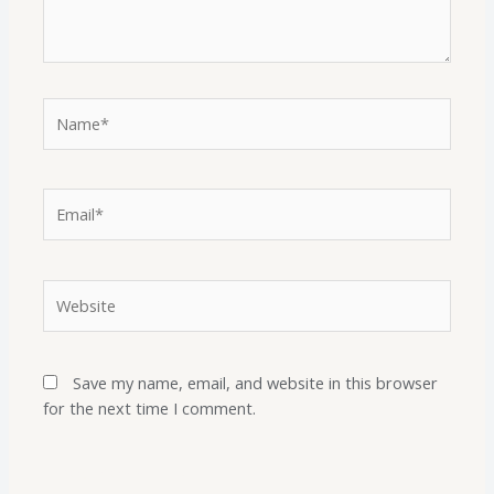
Save my name, email, and website in this browser
for the next time I comment.