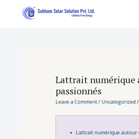
Lattrait numérique a
passionnés
Leave a Comment
/
Uncategorized
/
Lattrait numérique autour 