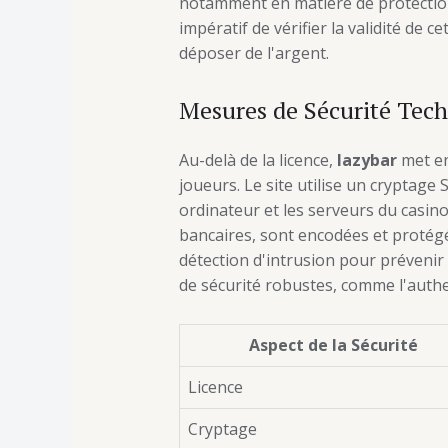
notamment en matière de protection d
impératif de vérifier la validité de c
déposer de l'argent.
Mesures de Sécurité Tec
Au-delà de la licence,
lazybar
met en
joueurs. Le site utilise un cryptag
ordinateur et les serveurs du casino
bancaires, sont encodées et protégée
détection d'intrusion pour prévenir 
de sécurité robustes, comme l'authen
Aspect de la Sécurité
Licence
Cryptage