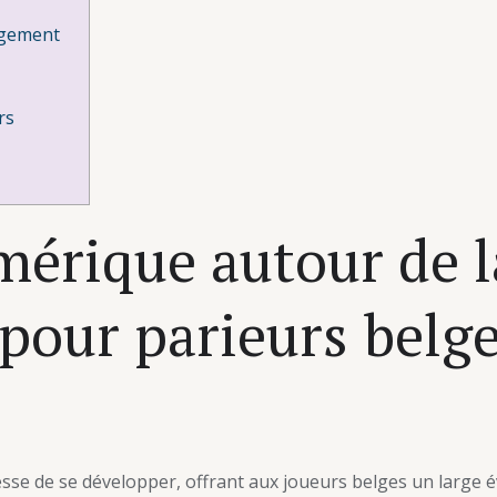
agement
rs
mérique autour de l
 pour parieurs belg
sse de se développer, offrant aux joueurs belges un large é