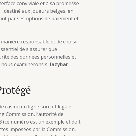
nterface conviviale et à sa promesse
, destiné aux joueurs belges, en
ssant par ses options de paiement et
de manière responsable et de choisir
essentiel de s'assurer que
curité des données personnelles et
, nous examinerons si
lazybar
Protégé
 casino en ligne sûre et légale.
ng Commission, l’autorité de
8 (ce numéro est un exemple et doit
strictes imposées par la Commission,