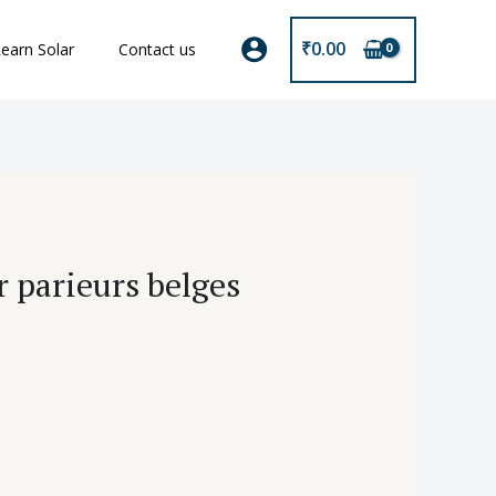
₹
0.00
earn Solar
Contact us
r parieurs belges