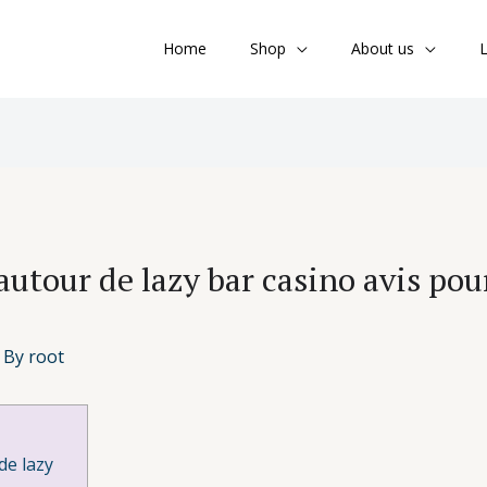
Home
Shop
About us
L
utour de lazy bar casino avis pou
 By
root
de lazy