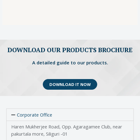
DOWNLOAD OUR PRODUCTS BROCHURE
A detailed guide to our products.
DOWNLOAD IT NOW
Corporate Office
Haren Mukherjee Road, Opp. Agaragamee Club, near
pakurtala more, Siliguri -01