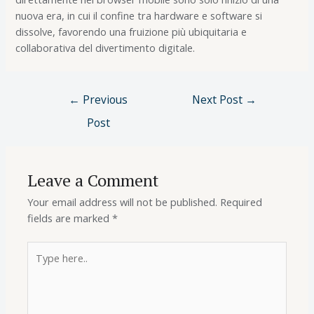
nuova era, in cui il confine tra hardware e software si
dissolve, favorendo una fruizione più ubiquitaria e
collaborativa del divertimento digitale.
←
Previous
Next Post
→
Post
Leave a Comment
Your email address will not be published.
Required
fields are marked
*