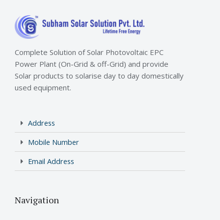
Complete Solution of Solar Photovoltaic EPC
Power Plant (On-Grid & off-Grid) and provide
Solar products to solarise day to day domestically
used equipment.
Address
Mobile Number
Email Address
Navigation