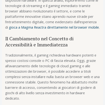
dispositivi hardware. In questa analisi, esploreremo come le
tecnologie di streaming e il gaming immediato tramite
browser abbiano rivoluzionato il settore, e come le
piattaforme innovative stiano aprendo nuove strade per
l’intrattenimento digitale, come evidenziato dall’esperienza
di
gioca a Magma Reactra direttamente nel browser mobile
.
Il Cambiamento nel Concetto di
Accessibilità e Immediatezza
Tradizionalmente, il gaming richiedeva hardware potenti e
spesso costosi console o PC di fascia elevata. Oggi, grazie
all’avanzamento delle tecnologie di cloud gaming e alle
ottimizzazioni dei browser, è possibile accedere a titoli
complessi senza installare nulla: basta un browser web e una
connessione stabile. Questo fenomeno ha abbattuto molte
barriere di accesso, consentendo ai giocatori di godere di
giochi di alto livello senza investimento in hardware
dedicato.