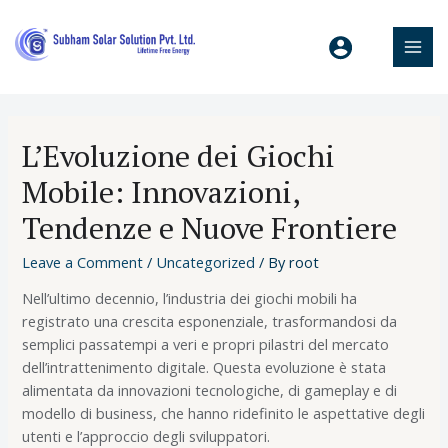
L’Evoluzione dei Giochi
Mobile: Innovazioni,
Tendenze e Nuove Frontiere
Leave a Comment
/
Uncategorized
/ By
root
Nell’ultimo decennio, l’industria dei giochi mobili ha
registrato una crescita esponenziale, trasformandosi da
semplici passatempi a veri e propri pilastri del mercato
dell’intrattenimento digitale. Questa evoluzione è stata
alimentata da innovazioni tecnologiche, di gameplay e di
modello di business, che hanno ridefinito le aspettative degli
utenti e l’approccio degli sviluppatori.