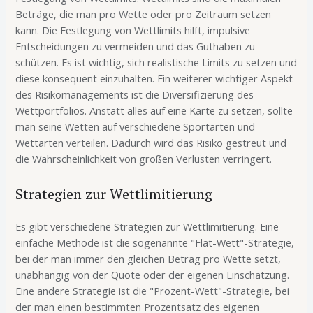
Beträge, die man pro Wette oder pro Zeitraum setzen
kann. Die Festlegung von Wettlimits hilft, impulsive
Entscheidungen zu vermeiden und das Guthaben zu
schützen. Es ist wichtig, sich realistische Limits zu setzen und
diese konsequent einzuhalten. Ein weiterer wichtiger Aspekt
des Risikomanagements ist die Diversifizierung des
Wettportfolios. Anstatt alles auf eine Karte zu setzen, sollte
man seine Wetten auf verschiedene Sportarten und
Wettarten verteilen. Dadurch wird das Risiko gestreut und
die Wahrscheinlichkeit von großen Verlusten verringert.
Strategien zur Wettlimitierung
Es gibt verschiedene Strategien zur Wettlimitierung. Eine
einfache Methode ist die sogenannte "Flat-Wett"-Strategie,
bei der man immer den gleichen Betrag pro Wette setzt,
unabhängig von der Quote oder der eigenen Einschätzung.
Eine andere Strategie ist die "Prozent-Wett"-Strategie, bei
der man einen bestimmten Prozentsatz des eigenen