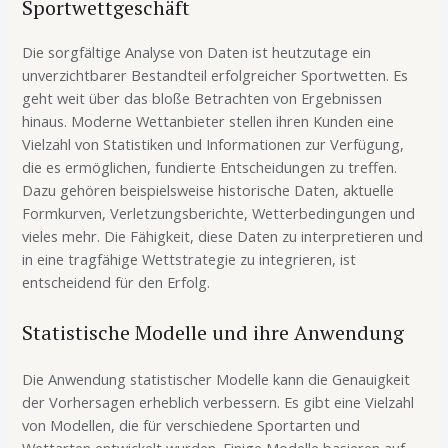
Sportwettgeschäft
Die sorgfältige Analyse von Daten ist heutzutage ein
unverzichtbarer Bestandteil erfolgreicher Sportwetten. Es
geht weit über das bloße Betrachten von Ergebnissen
hinaus. Moderne Wettanbieter stellen ihren Kunden eine
Vielzahl von Statistiken und Informationen zur Verfügung,
die es ermöglichen, fundierte Entscheidungen zu treffen.
Dazu gehören beispielsweise historische Daten, aktuelle
Formkurven, Verletzungsberichte, Wetterbedingungen und
vieles mehr. Die Fähigkeit, diese Daten zu interpretieren und
in eine tragfähige Wettstrategie zu integrieren, ist
entscheidend für den Erfolg.
Statistische Modelle und ihre Anwendung
Die Anwendung statistischer Modelle kann die Genauigkeit
der Vorhersagen erheblich verbessern. Es gibt eine Vielzahl
von Modellen, die für verschiedene Sportarten und
Wettarten entwickelt wurden. Einige Modelle basieren auf