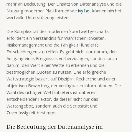
mehr an Bedeutung. Der Einsatz von Datenanalyse und die
Nutzung moderner Plattformen wie
ivy bet
können hierbei
wertvolle Unterstützung leisten.
Die Komplexität des modernen Sportwettgeschäfts
erfordert ein Verständnis für Wahrscheinlichkeiten,
Risikomanagement und die Fähigkeit, fundierte
Entscheidungen zu treffen. Es geht nicht nur darum, den
Ausgang eines Ereignisses vorherzusagen, sondern auch
darum, den Wert einer Wette zu erkennen und die
bestmöglichen Quoten zu nutzen. Eine erfolgreiche
Wettstrategie basiert auf Disziplin, Recherche und einer
objektiven Bewertung der verfügbaren Informationen. Die
Wahl des richtigen Wettanbieters ist dabei ein
entscheidender Faktor, da dieser nicht nur das
Wettangebot, sondern auch die Seriosität und
Zuverlässigkeit bestimmt.
Die Bedeutung der Datenanalyse im