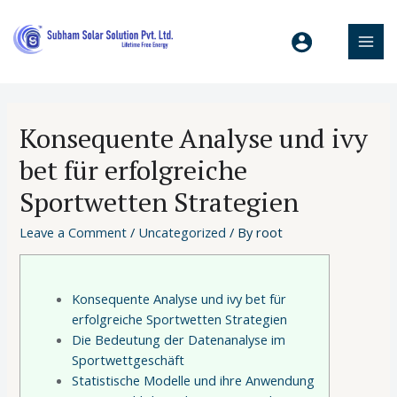
Konsequente Analyse und ivy
bet für erfolgreiche
Sportwetten Strategien
Leave a Comment
/
Uncategorized
/ By
root
Konsequente Analyse und ivy bet für
erfolgreiche Sportwetten Strategien
Die Bedeutung der Datenanalyse im
Sportwettgeschäft
Statistische Modelle und ihre Anwendung