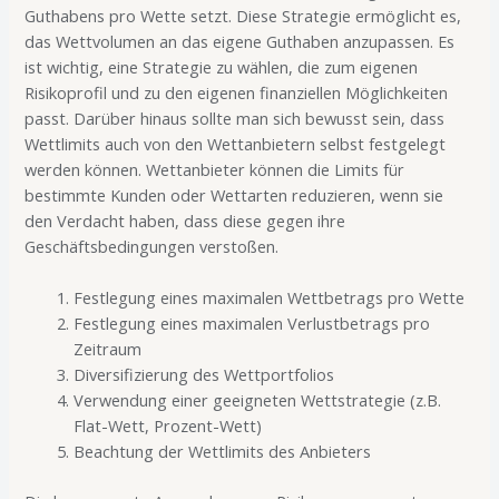
Guthabens pro Wette setzt. Diese Strategie ermöglicht es,
das Wettvolumen an das eigene Guthaben anzupassen. Es
ist wichtig, eine Strategie zu wählen, die zum eigenen
Risikoprofil und zu den eigenen finanziellen Möglichkeiten
passt. Darüber hinaus sollte man sich bewusst sein, dass
Wettlimits auch von den Wettanbietern selbst festgelegt
werden können. Wettanbieter können die Limits für
bestimmte Kunden oder Wettarten reduzieren, wenn sie
den Verdacht haben, dass diese gegen ihre
Geschäftsbedingungen verstoßen.
Festlegung eines maximalen Wettbetrags pro Wette
Festlegung eines maximalen Verlustbetrags pro
Zeitraum
Diversifizierung des Wettportfolios
Verwendung einer geeigneten Wettstrategie (z.B.
Flat-Wett, Prozent-Wett)
Beachtung der Wettlimits des Anbieters