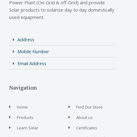
Power Plant (On-Grid & off-Grid) and provide
Solar products to solarise day to day domestically
used equipment.
Address
Mobile Number
Email Address
Navigation
Home
Find Our Store
Products
About us
Learn Solar
Certificates