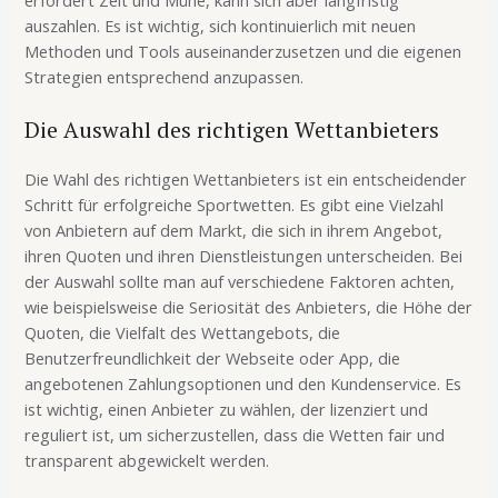
erfordert Zeit und Mühe, kann sich aber langfristig
auszahlen. Es ist wichtig, sich kontinuierlich mit neuen
Methoden und Tools auseinanderzusetzen und die eigenen
Strategien entsprechend anzupassen.
Die Auswahl des richtigen Wettanbieters
Die Wahl des richtigen Wettanbieters ist ein entscheidender
Schritt für erfolgreiche Sportwetten. Es gibt eine Vielzahl
von Anbietern auf dem Markt, die sich in ihrem Angebot,
ihren Quoten und ihren Dienstleistungen unterscheiden. Bei
der Auswahl sollte man auf verschiedene Faktoren achten,
wie beispielsweise die Seriosität des Anbieters, die Höhe der
Quoten, die Vielfalt des Wettangebots, die
Benutzerfreundlichkeit der Webseite oder App, die
angebotenen Zahlungsoptionen und den Kundenservice. Es
ist wichtig, einen Anbieter zu wählen, der lizenziert und
reguliert ist, um sicherzustellen, dass die Wetten fair und
transparent abgewickelt werden.