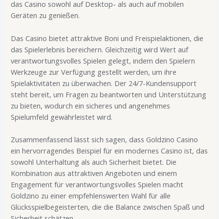
das Casino sowohl auf Desktop- als auch auf mobilen
Geräten zu genießen.
Das Casino bietet attraktive Boni und Freispielaktionen, die
das Spielerlebnis bereichern. Gleichzeitig wird Wert auf
verantwortungsvolles Spielen gelegt, indem den Spielern
Werkzeuge zur Verfügung gestellt werden, um ihre
Spielaktivitäten zu überwachen. Der 24/7-Kundensupport
steht bereit, um Fragen zu beantworten und Unterstützung
zu bieten, wodurch ein sicheres und angenehmes
Spielumfeld gewährleistet wird.
Zusammenfassend lässt sich sagen, dass Goldzino Casino
ein hervorragendes Beispiel für ein modernes Casino ist, das
sowohl Unterhaltung als auch Sicherheit bietet. Die
Kombination aus attraktiven Angeboten und einem
Engagement für verantwortungsvolles Spielen macht
Goldzino zu einer empfehlenswerten Wahl für alle
Glücksspielbegeisterten, die die Balance zwischen Spaß und
Sicherheit schätzen.