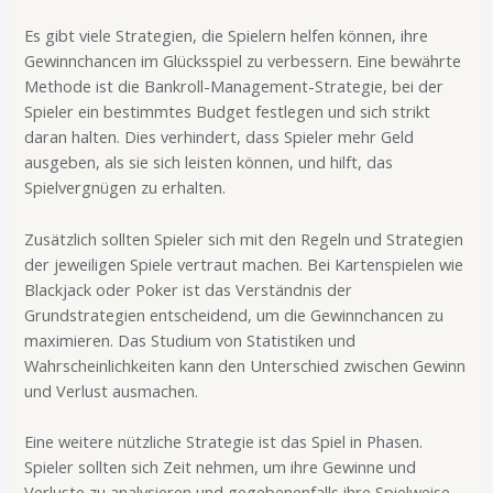
Es gibt viele Strategien, die Spielern helfen können, ihre
Gewinnchancen im Glücksspiel zu verbessern. Eine bewährte
Methode ist die Bankroll-Management-Strategie, bei der
Spieler ein bestimmtes Budget festlegen und sich strikt
daran halten. Dies verhindert, dass Spieler mehr Geld
ausgeben, als sie sich leisten können, und hilft, das
Spielvergnügen zu erhalten.
Zusätzlich sollten Spieler sich mit den Regeln und Strategien
der jeweiligen Spiele vertraut machen. Bei Kartenspielen wie
Blackjack oder Poker ist das Verständnis der
Grundstrategien entscheidend, um die Gewinnchancen zu
maximieren. Das Studium von Statistiken und
Wahrscheinlichkeiten kann den Unterschied zwischen Gewinn
und Verlust ausmachen.
Eine weitere nützliche Strategie ist das Spiel in Phasen.
Spieler sollten sich Zeit nehmen, um ihre Gewinne und
Verluste zu analysieren und gegebenenfalls ihre Spielweise