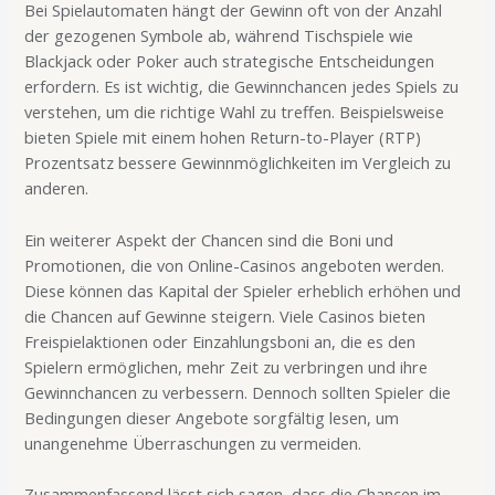
Bei Spielautomaten hängt der Gewinn oft von der Anzahl
der gezogenen Symbole ab, während Tischspiele wie
Blackjack oder Poker auch strategische Entscheidungen
erfordern. Es ist wichtig, die Gewinnchancen jedes Spiels zu
verstehen, um die richtige Wahl zu treffen. Beispielsweise
bieten Spiele mit einem hohen Return-to-Player (RTP)
Prozentsatz bessere Gewinnmöglichkeiten im Vergleich zu
anderen.
Ein weiterer Aspekt der Chancen sind die Boni und
Promotionen, die von Online-Casinos angeboten werden.
Diese können das Kapital der Spieler erheblich erhöhen und
die Chancen auf Gewinne steigern. Viele Casinos bieten
Freispielaktionen oder Einzahlungsboni an, die es den
Spielern ermöglichen, mehr Zeit zu verbringen und ihre
Gewinnchancen zu verbessern. Dennoch sollten Spieler die
Bedingungen dieser Angebote sorgfältig lesen, um
unangenehme Überraschungen zu vermeiden.
Zusammenfassend lässt sich sagen, dass die Chancen im