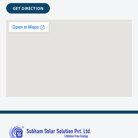
GET DIRECTION