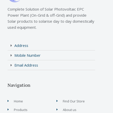
Complete Solution of Solar Photovoltaic EPC
Power Plant (On-Grid & off-Grid) and provide
Solar products to solarise day to day domestically
used equipment.
Address
Mobile Number
Email Address
Navigation
Home
Find Our Store
Products
About us