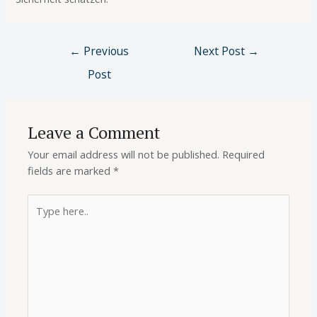
←
Previous
Next Post
→
Post
Leave a Comment
Your email address will not be published.
Required
fields are marked
*