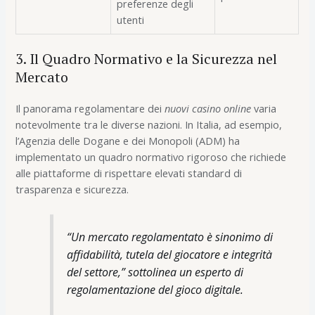
preferenze degli
utenti
3. Il Quadro Normativo e la Sicurezza nel
Mercato
Il panorama regolamentare dei
nuovi casino online
varia
notevolmente tra le diverse nazioni. In Italia, ad esempio,
l’Agenzia delle Dogane e dei Monopoli (ADM) ha
implementato un quadro normativo rigoroso che richiede
alle piattaforme di rispettare elevati standard di
trasparenza e sicurezza.
“Un mercato regolamentato è sinonimo di
affidabilità, tutela del giocatore e integrità
del settore,” sottolinea un esperto di
regolamentazione del gioco digitale.