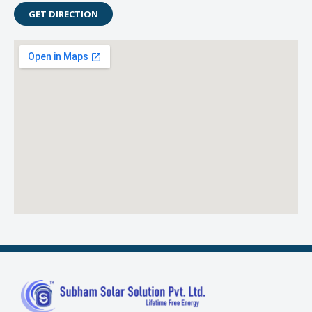
GET DIRECTION