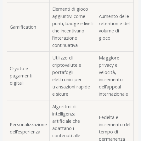
Elementi di gioco
aggiuntivi come
Aumento delle
punti, badge e livelli
retention e del
Gamification
che incentivano
volume di
l’interazione
gioco
continuativa
Utilizzo di
Maggiore
criptovalute e
privacy e
Crypto e
portafogli
velocità,
pagamenti
elettronici per
incremento
digitali
transazioni rapide
dell’appeal
e sicure
internazionale
Algoritmi di
intelligenza
Fedeltà e
artificiale che
Personalizzazione
incremento del
adattano i
dell’esperienza
tempo di
contenuti alle
permanenza