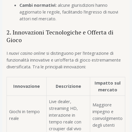
Cambi normativi:
alcune giurisdizioni hanno
aggiornato le regole, facilitando l’ingresso di nuovi
attori nel mercato.
2. Innovazioni Tecnologiche e Offerta di
Gioco
I
nuovi casino online
si distinguono per l’integrazione di
funzionalità innovative e un’offerta di gioco estremamente
diversificata. Tra le principali innovazioni:
Impatto sul
Innovazione
Descrizione
mercato
Live dealer,
Maggiore
streaming HD,
Giochi in tempo
impegno e
interazione in
reale
coinvolgimento
tempo reale con
degli utenti
croupier dal vivo