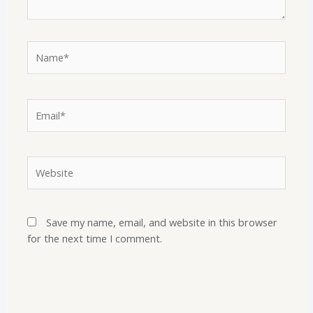
Save my name, email, and website in this browser
for the next time I comment.