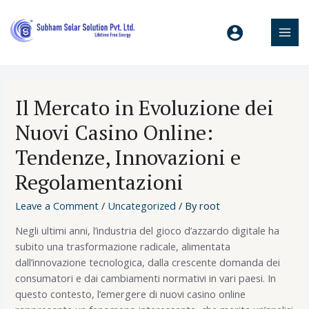
Il Mercato in Evoluzione dei
Nuovi Casino Online:
Tendenze, Innovazioni e
Regolamentazioni
Leave a Comment
/
Uncategorized
/ By
root
Negli ultimi anni, l’industria del gioco d’azzardo digitale ha
subito una trasformazione radicale, alimentata
dall’innovazione tecnologica, dalla crescente domanda dei
consumatori e dai cambiamenti normativi in vari paesi. In
questo contesto, l’emergere di
nuovi casino online