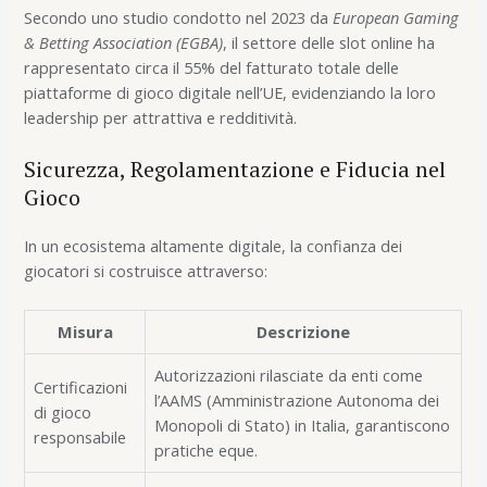
Secondo uno studio condotto nel 2023 da
European Gaming
& Betting Association (EGBA)
, il settore delle slot online ha
rappresentato circa il
55%
del fatturato totale delle
piattaforme di gioco digitale nell’UE, evidenziando la loro
leadership per attrattiva e redditività.
Sicurezza, Regolamentazione e Fiducia nel
Gioco
In un ecosistema altamente digitale, la confianza dei
giocatori si costruisce attraverso:
Misura
Descrizione
Autorizzazioni rilasciate da enti come
Certificazioni
l’AAMS (Amministrazione Autonoma dei
di gioco
Monopoli di Stato) in Italia, garantiscono
responsabile
pratiche eque.