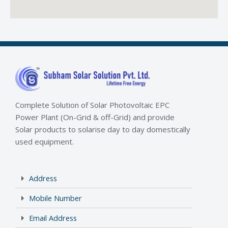
Complete Solution of Solar Photovoltaic EPC
Power Plant (On-Grid & off-Grid) and provide
Solar products to solarise day to day domestically
used equipment.
Address
Mobile Number
Email Address