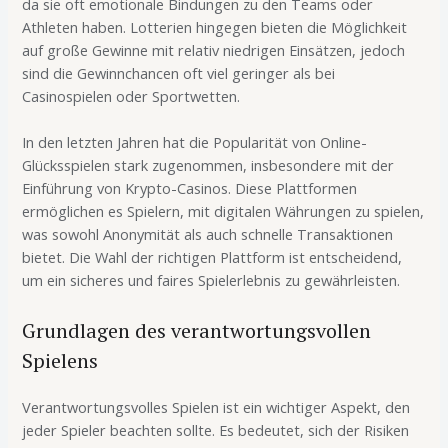
da sie oft emotionale Bindungen zu den Teams oder
Athleten haben. Lotterien hingegen bieten die Möglichkeit
auf große Gewinne mit relativ niedrigen Einsätzen, jedoch
sind die Gewinnchancen oft viel geringer als bei
Casinospielen oder Sportwetten.
In den letzten Jahren hat die Popularität von Online-
Glücksspielen stark zugenommen, insbesondere mit der
Einführung von Krypto-Casinos. Diese Plattformen
ermöglichen es Spielern, mit digitalen Währungen zu spielen,
was sowohl Anonymität als auch schnelle Transaktionen
bietet. Die Wahl der richtigen Plattform ist entscheidend,
um ein sicheres und faires Spielerlebnis zu gewährleisten.
Grundlagen des verantwortungsvollen
Spielens
Verantwortungsvolles Spielen ist ein wichtiger Aspekt, den
jeder Spieler beachten sollte. Es bedeutet, sich der Risiken