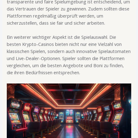
transparente und faire Spielumgebung ist entscheidend, um
das Vertrauen der Spieler zu gewinnen. Zudem sollten diese
Plattformen regelmäßig überprüft werden, um
sicherzustellen, dass sie fair und sicher arbeiten.
Ein weiterer wichtiger Aspekt ist die Spielauswahl. Die
besten Krypto-Casinos bieten nicht nur eine Vielzahl von
klassischen Spielen, sondern auch innovative Spielautomaten
und Live-Dealer-Optionen. Spieler sollten die Plattformen
vergleichen, um die besten Angebote und Boni zu finden,
die ihren Bedürfnissen entsprechen.