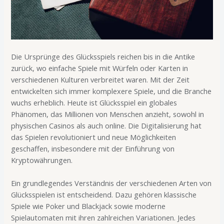
Die Ursprünge des Glücksspiels reichen bis in die Antike
zurück, wo einfache Spiele mit Würfeln oder Karten in
verschiedenen Kulturen verbreitet waren. Mit der Zeit
entwickelten sich immer komplexere Spiele, und die Branche
wuchs erheblich. Heute ist Glücksspiel ein globales
Phänomen, das Millionen von Menschen anzieht, sowohl in
physischen Casinos als auch online. Die Digitalisierung hat
das Spielen revolutioniert und neue Möglichkeiten
geschaffen, insbesondere mit der Einführung von
Kryptowährungen.
Ein grundlegendes Verständnis der verschiedenen Arten von
Glücksspielen ist entscheidend. Dazu gehören klassische
Spiele wie Poker und Blackjack sowie moderne
Spielautomaten mit ihren zahlreichen Variationen. Jedes