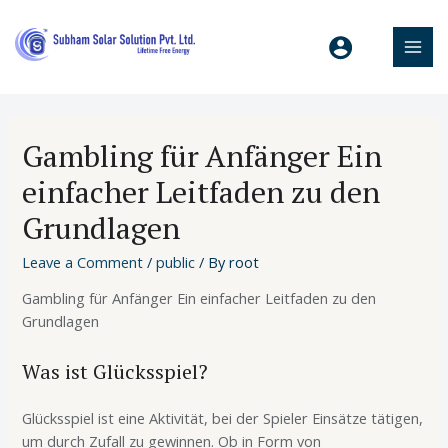
Gambling für Anfänger Ein
einfacher Leitfaden zu den
Grundlagen
Leave a Comment
/
public
/ By
root
Gambling für Anfänger Ein einfacher Leitfaden zu den
Grundlagen
Was ist Glücksspiel?
Glücksspiel ist eine Aktivität, bei der Spieler Einsätze tätigen,
um durch Zufall zu gewinnen. Ob in Form von