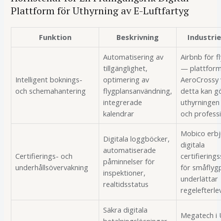
Plattform för Uthyrning av E-Luftfartyg
Funktion
Beskrivning
Industri
Automatisering av
Airbnb för f
tillgänglighet,
— plattfor
Intelligent boknings-
optimering av
AeroCrossy 
och schemahantering
flygplansanvändning,
detta kan g
integrerade
uthyrningen 
kalendrar
och professi
Mobico erb
Digitala loggböcker,
digitala
automatiserade
Certifierings- och
certifiering
påminnelser för
underhållsövervakning
för småflygp
inspektioner,
underlättar
realtidsstatus
regelefterl
Säkra digitala
Megatech i