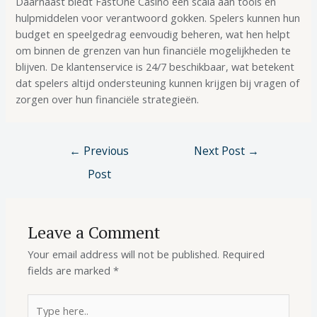
Daarnaast biedt FastOne Casino een scala aan tools en
hulpmiddelen voor verantwoord gokken. Spelers kunnen hun
budget en speelgedrag eenvoudig beheren, wat hen helpt
om binnen de grenzen van hun financiële mogelijkheden te
blijven. De klantenservice is 24/7 beschikbaar, wat betekent
dat spelers altijd ondersteuning kunnen krijgen bij vragen of
zorgen over hun financiële strategieën.
←
Previous
Next Post
→
Post
Leave a Comment
Your email address will not be published.
Required
fields are marked
*