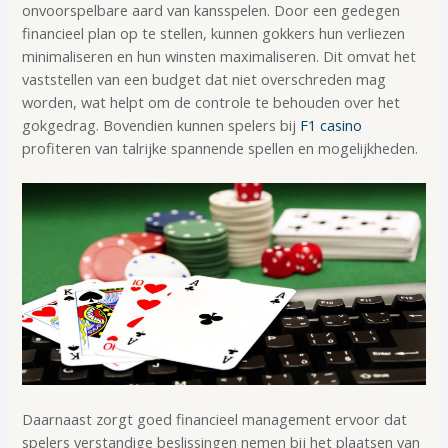
onvoorspelbare aard van kansspelen. Door een gedegen
financieel plan op te stellen, kunnen gokkers hun verliezen
minimaliseren en hun winsten maximaliseren. Dit omvat het
vaststellen van een budget dat niet overschreden mag
worden, wat helpt om de controle te behouden over het
gokgedrag. Bovendien kunnen spelers bij
F1 casino
profiteren van talrijke spannende spellen en mogelijkheden.
Daarnaast zorgt goed financieel management ervoor dat
spelers verstandige beslissingen nemen bij het plaatsen van