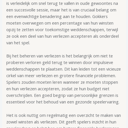
is verleidelijk om snel terug te vallen in oude gewoontes na
een succesvolle sessie, maar het is van cruciaal belang om
een evenwichtige benadering aan te houden. Gokkers
moeten overwegen om een percentage van hun winsten
opzij te zetten voor toekomstige weddenschappen, terwijl
ze ook een deel van hun verliezen accepteren als onderdeel
van het spel.
Bij het beheren van verliezen is het belangrijk om niet te
proberen verloren geld terug te winnen door impulsieve
weddenschappen te plaatsen. Dit kan leiden tot een vicieuze
cirkel van meer verliezen en grotere financiële problemen.
Spelers zouden moeten leren wanneer ze moeten stoppen
en hun verliezen accepteren, zodat ze hun budget niet
overschrijden. Een goed begrip van persoonlijke grenzen is
essentieel voor het behoud van een gezonde speelervaring.
Het is ook nuttig om regelmatig een overzicht te maken van
zowel winsten als verliezen. Dit geeft spelers inzicht in hun