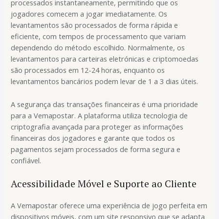
processados instantaneamente, permitindo que os
jogadores comecem a jogar imediatamente. Os
levantamentos são processados de forma rápida e
eficiente, com tempos de processamento que variam
dependendo do método escolhido. Normalmente, os
levantamentos para carteiras eletrónicas e criptomoedas
são processados em 12-24 horas, enquanto os
levantamentos bancários podem levar de 1 a 3 dias úteis.
A segurança das transações financeiras é uma prioridade
para a Vemapostar. A plataforma utiliza tecnologia de
criptografia avançada para proteger as informações
financeiras dos jogadores e garante que todos os
pagamentos sejam processados de forma segura e
confiável.
Acessibilidade Móvel e Suporte ao Cliente
A Vemapostar oferece uma experiência de jogo perfeita em
dispositivos móveis, com um site responsivo que se adapta