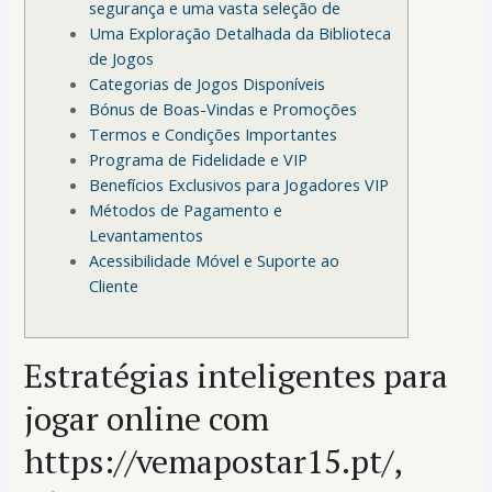
segurança e uma vasta seleção de
Uma Exploração Detalhada da Biblioteca
de Jogos
Categorias de Jogos Disponíveis
Bónus de Boas-Vindas e Promoções
Termos e Condições Importantes
Programa de Fidelidade e VIP
Benefícios Exclusivos para Jogadores VIP
Métodos de Pagamento e
Levantamentos
Acessibilidade Móvel e Suporte ao
Cliente
Estratégias inteligentes para
jogar online com
https://vemapostar15.pt/,