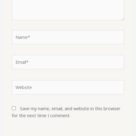
Save my name, email, and website in this browser
for the next time I comment.