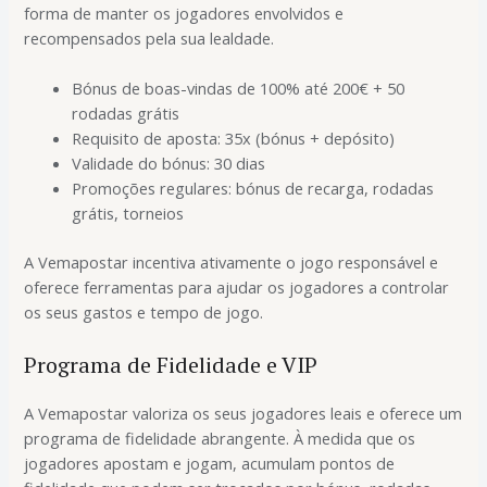
forma de manter os jogadores envolvidos e
recompensados pela sua lealdade.
Bónus de boas-vindas de 100% até 200€ + 50
rodadas grátis
Requisito de aposta: 35x (bónus + depósito)
Validade do bónus: 30 dias
Promoções regulares: bónus de recarga, rodadas
grátis, torneios
A Vemapostar incentiva ativamente o jogo responsável e
oferece ferramentas para ajudar os jogadores a controlar
os seus gastos e tempo de jogo.
Programa de Fidelidade e VIP
A Vemapostar valoriza os seus jogadores leais e oferece um
programa de fidelidade abrangente. À medida que os
jogadores apostam e jogam, acumulam pontos de