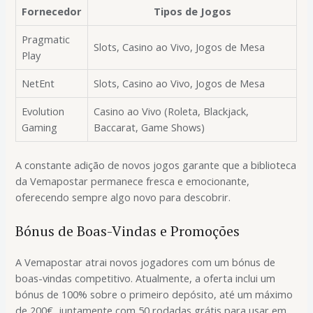
Fornecedor
Tipos de Jogos
Pragmatic
Slots, Casino ao Vivo, Jogos de Mesa
Play
NetEnt
Slots, Casino ao Vivo, Jogos de Mesa
Evolution
Casino ao Vivo (Roleta, Blackjack,
Gaming
Baccarat, Game Shows)
A constante adição de novos jogos garante que a biblioteca
da Vemapostar permanece fresca e emocionante,
oferecendo sempre algo novo para descobrir.
Bónus de Boas-Vindas e Promoções
A Vemapostar atrai novos jogadores com um bónus de
boas-vindas competitivo. Atualmente, a oferta inclui um
bónus de 100% sobre o primeiro depósito, até um máximo
de 200€, juntamente com 50 rodadas grátis para usar em