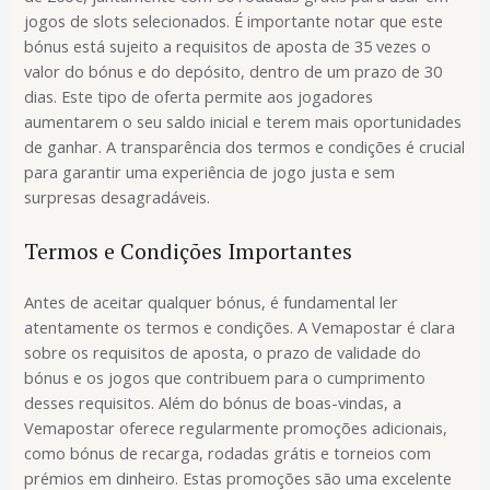
jogos de slots selecionados. É importante notar que este
bónus está sujeito a requisitos de aposta de 35 vezes o
valor do bónus e do depósito, dentro de um prazo de 30
dias. Este tipo de oferta permite aos jogadores
aumentarem o seu saldo inicial e terem mais oportunidades
de ganhar. A transparência dos termos e condições é crucial
para garantir uma experiência de jogo justa e sem
surpresas desagradáveis.
Termos e Condições Importantes
Antes de aceitar qualquer bónus, é fundamental ler
atentamente os termos e condições. A Vemapostar é clara
sobre os requisitos de aposta, o prazo de validade do
bónus e os jogos que contribuem para o cumprimento
desses requisitos. Além do bónus de boas-vindas, a
Vemapostar oferece regularmente promoções adicionais,
como bónus de recarga, rodadas grátis e torneios com
prémios em dinheiro. Estas promoções são uma excelente