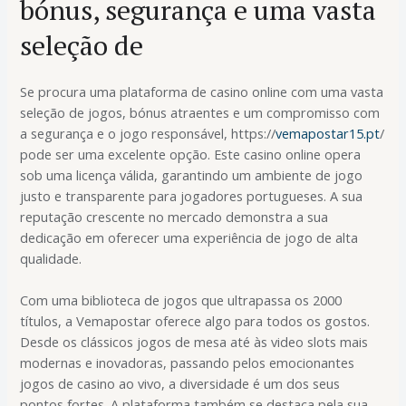
bónus, segurança e uma vasta
seleção de
Se procura uma plataforma de casino online com uma vasta
seleção de jogos, bónus atraentes e um compromisso com
a segurança e o jogo responsável, https://
vemapostar15.pt
/
pode ser uma excelente opção. Este casino online opera
sob uma licença válida, garantindo um ambiente de jogo
justo e transparente para jogadores portugueses. A sua
reputação crescente no mercado demonstra a sua
dedicação em oferecer uma experiência de jogo de alta
qualidade.
Com uma biblioteca de jogos que ultrapassa os 2000
títulos, a Vemapostar oferece algo para todos os gostos.
Desde os clássicos jogos de mesa até às video slots mais
modernas e inovadoras, passando pelos emocionantes
jogos de casino ao vivo, a diversidade é um dos seus
pontos fortes. A plataforma também se destaca pela sua