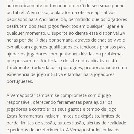
automaticamente ao tamanho do ecrã do seu smartphone
ou tablet. Além disso, a plataforma oferece aplicativos
dedicados para Android e iOS, permitindo que os jogadores
desfrutem dos seus jogos favoritos em qualquer lugar e a
qualquer momento. O suporte ao cliente está disponível 24
horas por dia, 7 dias por semana, através de chat ao vivo e
e-mail, com agentes qualificados e atenciosos prontos para
ajudar os jogadores com quaisquer dúvidas ou problemas
que possam ter. A interface do site e do aplicativo está
totalmente traduzida para português, proporcionando uma
experiência de jogo intuitiva e familiar para jogadores
portugueses.
A Vemapostar também se compromete com o jogo
responsável, oferecendo ferramentas para ajudar os
jogadores a controlar os seus gastos e tempo de jogo.
Estas ferramentas incluem limites de depósito, limites de
perda, limites de sessão, autoexclusão, alertas de realidade
e períodos de arrefecimento. A Vemapostar incentiva os