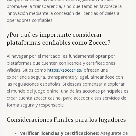
promueve la transparencia, sino que también favorece la
innovación mediante la concesión de licencias oficiales a
operadores confiables.
¿Por qué es importante considerar
plataformas confiables como Zoccer?
Al navegar por el mercado, es fundamental optar por
plataformas que cuenten con licencia y certificaciones
válidas. Sitios como
https://zoccer.es/
ofrecen una
experiencia segura, transparente y legal, alineándose con
las regulaciones españolas. Si deseas comenzar a explorar
el mundo del juego online, una de las acciones principales es
crear cuenta zoccer casino, para acceder a sus servicios de
forma segura y responsable.
Consideraciones Finales para los Jugadores
Verificar licencias y certificaciones:
Asegúrate de