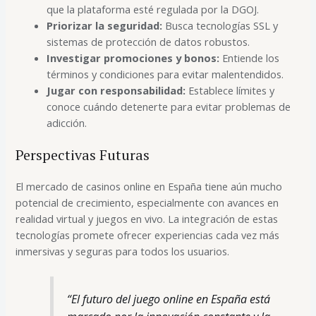
que la plataforma esté regulada por la DGOJ.
Priorizar la seguridad:
Busca tecnologías SSL y
sistemas de protección de datos robustos.
Investigar promociones y bonos:
Entiende los
términos y condiciones para evitar malentendidos.
Jugar con responsabilidad:
Establece límites y
conoce cuándo detenerte para evitar problemas de
adicción.
Perspectivas Futuras
El mercado de casinos online en España tiene aún mucho
potencial de crecimiento, especialmente con avances en
realidad virtual y juegos en vivo. La integración de estas
tecnologías promete ofrecer experiencias cada vez más
inmersivas y seguras para todos los usuarios.
“El futuro del juego online en España está