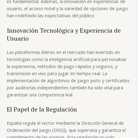
es fundamental. Además, la innovación en experiencias de
usuario, el acceso móvil y la variedad de opciones de juego
han redefinido las expectativas del público.
Innovación Tecnológica y Experiencia de
Usuario
Las plataformas líderes en el mercado han invertido en
tecnologías como la inteligencia artificial para personalizar
la experiencia, métodos de pago rápidos y seguros, y
transmisión en vivo para jugar en tiempo real. La
implementación de algoritmos de juego justo y certificados
por auditorías independientes también ha sido vital para
garantizar una competencia leal.
El Papel de la Regulación
España regula el sector mediante la Dirección General de
Ordenación del Juego (DGOJ), que supervisa y garantiza el
cumplimiento de las normas. Esta regulación no solo