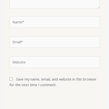
Save my name, email, and website in this browser
for the next time I comment.