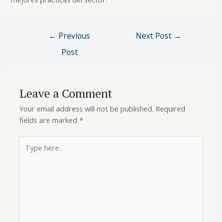
←
Previous
Next Post
→
Post
Leave a Comment
Your email address will not be published.
Required
fields are marked
*