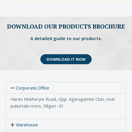
DOWNLOAD OUR PRODUCTS BROCHURE
A detailed guide to our products.
DOWNLOAD IT NOW
Corporate Office
Haren Mukherjee Road, Opp. Agaragamee Club, near
pakurtala more, Siliguri -01
Warehouse