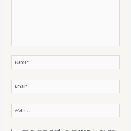
Save my name, email, and website in this browser