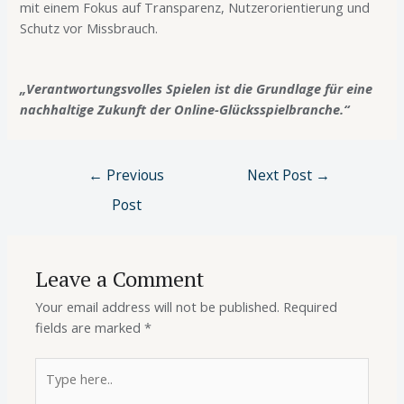
mit einem Fokus auf Transparenz, Nutzerorientierung und
Schutz vor Missbrauch.
„Verantwortungsvolles Spielen ist die Grundlage für eine
nachhaltige Zukunft der Online-Glücksspielbranche.“
←
Previous
Next Post
→
Post
Leave a Comment
Your email address will not be published.
Required
fields are marked
*