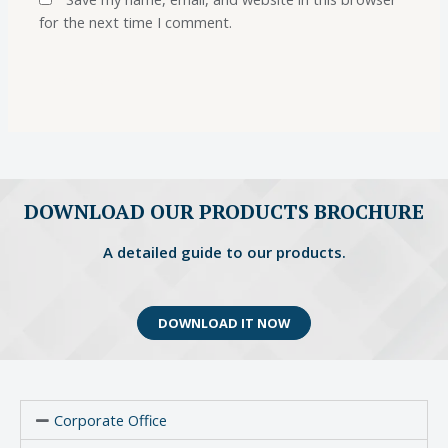
for the next time I comment.
DOWNLOAD OUR PRODUCTS BROCHURE
A detailed guide to our products.
DOWNLOAD IT NOW
Corporate Office