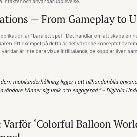
ra intäkter och användarupplevelse.
ations — From Gameplay to 
pplikation är ”bara ett spel”. Det handlar om att skapa en h
aren. Ett exempel på detta är det växande konceptet av tem
världar är inte bara visuellt tilltalande; de kopplar även 
odern mobilunderhållning ligger i att tillhandahålla använd
användare känner sig unik och engagerad.” – Digitala Unde
Varför ‘Colorful Balloon World