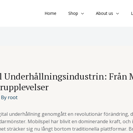
Home
Shop
About us
L
l Underhållningsindustrin: Från M
rupplevelser
 By
root
gital underhållning genomgått en revolutionär förändring, d
armönster. Mobilspel har blivit en dominerande kraft, och 
sträcker sig nu långt bortom traditionella plattformar. Br