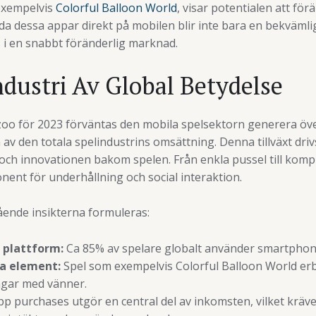
exempelvis
Colorful Balloon World
, visar potentialen att fö
da dessa appar direkt på mobilen blir inte bara en bekvämli
s i en snabbt föränderlig marknad.
ndustri Av Global Betydelse
o för 2023 förväntas den mobila spelsektorn generera över 
en av den totala spelindustrins omsättning. Denna tillväxt d
och innovationen bakom spelen. Från enkla pussel till komp
ent för underhållning och social interaktion.
ående insikterna formuleras:
 plattform:
Ca 85% av spelare globalt använder smartphones
la element:
Spel som exempelvis Colorful Balloon World erbj
gar med vänner.
p purchases utgör en central del av inkomsten, vilket kräv