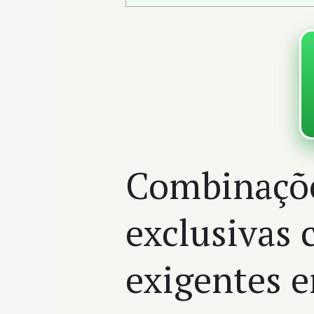
Combinações
exclusivas 
exigentes 