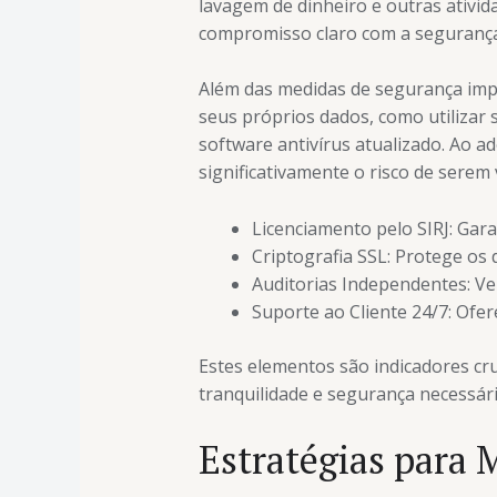
lavagem de dinheiro e outras ativi
compromisso claro com a segurança
Além das medidas de segurança im
seus próprios dados, como utilizar s
software antivírus atualizado. Ao 
significativamente o risco de serem 
Licenciamento pelo SIRJ: Gar
Criptografia SSL: Protege os 
Auditorias Independentes: Ver
Suporte ao Cliente 24/7: Ofere
Estes elementos são indicadores cr
tranquilidade e segurança necessári
Estratégias para 