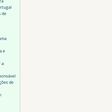
ra
rtugal
s de
 uma
a e
 a
ponsável
ções de
m