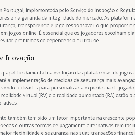
m Portugal, implementada pelo Serviço de Inspeção e Regul
ores e na garantia da integridade do mercado. As plataforma
gurança, transparência e jogo responsável, o que proporci
 em jogos online. É essencial que os jogadores escolham pla
 evitar problemas de dependência ou fraude.
 e Inovação
papel fundamental na evolução das plataformas de jogos o
até a implementação de medidas de segurança mais avançadas. 
endo utilizados para personalizar a experiência do jogador,
realidade virtual (RV) e a realidade aumentada (RA) estão a 
rativos.
o também tem sido um fator importante na crescente popul
omoedas e outras formas de pagamento alternativas tem facil
ior flexibilidade e segurança nas suas transações financei