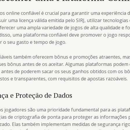
 online confiável é crucial para garantir uma experiência de
ir uma licença válida emitida pelo SIRJ, utilizar tecnologi
ferecer uma ampla variedade de jogos de alta qualidade e f
m disso, uma plataforma confiável deve promover o jogo res
r o seu gasto e tempo de jogo.
nfiáveis também oferecem bônus e promoções atraentes, mas
ses bônus antes de os aceitar. Algumas plataformas podem
s antes de poderem sacar os seus ganhos obtidos com os bô
tos e transparentes, com requisitos de apostas razoáveis.
nça e Proteção de Dados
s jogadores são uma prioridade fundamental para as platafo
ias de criptografia de ponta para proteger as informações p
izado. Elas também implementam medidas de segurança rigo