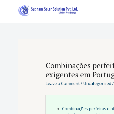
Combinações perfeit
exigentes em Portug
Leave a Comment
/
Uncategorized
/
Combinações perfeitas e o