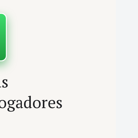
as
jogadores