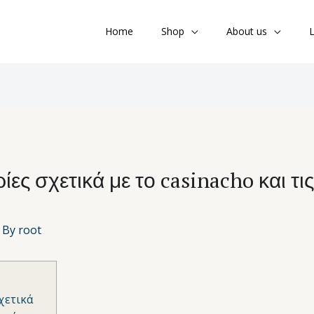
Home
Shop
About us
L
ες σχετικά με το casinacho και τις
 By
root
χετικά