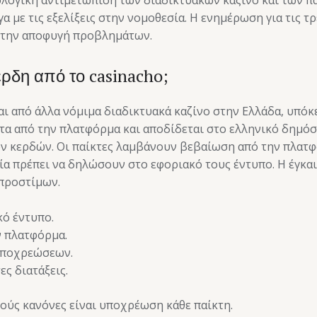
ογα με τις εξελίξεις στην νομοθεσία. Η ενημέρωση για τις 
α την αποφυγή προβλημάτων.
ρδη από το casinacho;
αι από άλλα νόμιμα διαδικτυακά καζίνο στην Ελλάδα, υπόκ
τα από την πλατφόρμα και αποδίδεται στο ελληνικό δημόσ
ων κερδών. Οι παίκτες λαμβάνουν βεβαίωση από την πλατφό
ία πρέπει να δηλώσουν στο εφοριακό τους έντυπο. Η έγκ
 προστίμων.
ό έντυπο.
 πλατφόρμα.
υποχρεώσεων.
ς διατάξεις.
ύς κανόνες είναι υποχρέωση κάθε παίκτη.