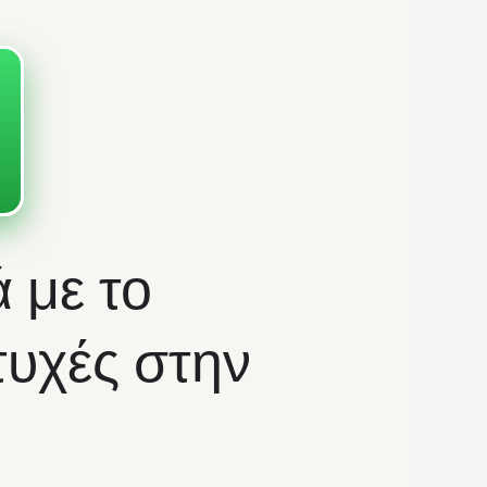
 με το
τυχές στην