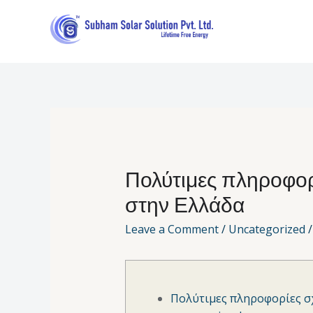
Πολύτιμες πληροφορί
στην Ελλάδα
Leave a Comment
/
Uncategorized
/
Πολύτιμες πληροφορίες σ