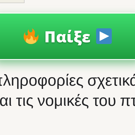
Παίξε
πληροφορίες σχετικά
αι τις νομικές του π