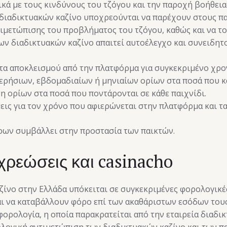
κά με τους κινδύνους του τζόγου και την παροχή βοήθεια
 διαδικτυακών καζίνο υποχρεούνται να παρέχουν στους πα
ιμετώπισης του προβλήματος του τζόγου, καθώς και να τ
ων διαδικτυακών καζίνο απαιτεί αυτοέλεγχο και συνειδητ
α αποκλεισμού από την πλατφόρμα για συγκεκριμένο χρο
ερήσιων, εβδομαδιαίων ή μηνιαίων ορίων στα ποσά που κα
η ορίων στα ποσά που ποντάρονται σε κάθε παιχνίδι.
εις για τον χρόνο που αφιερώνεται στην πλατφόρμα και τ
ων συμβάλλει στην προστασία των παικτών.
ρεώσεις και casinacho
ζίνο στην Ελλάδα υπόκειται σε συγκεκριμένες φορολογικές
 να καταβάλλουν φόρο επί των ακαθάριστων εσόδων τους,
ορολογία, η οποία παρακρατείται από την εταιρεία διαδικ
λογική αντιμετώπιση των διαδικτυακών καζίνο και των πα