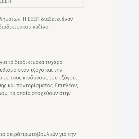
 ΕΕΕΠ
λημάτων. Η ΕΕΕΠ διαθέτει έναν
διαδικτυακού καζίνο.
για τα διαδικτυακά τυχερά
εθισμό στον τζόγο και την
 με τους κινδύνους του τζόγου,
ης και πονταρίσματος. Επιπλέον,
ου, τα οποία στοχεύουν στην
μια σειρά πρωτοβουλιών για την