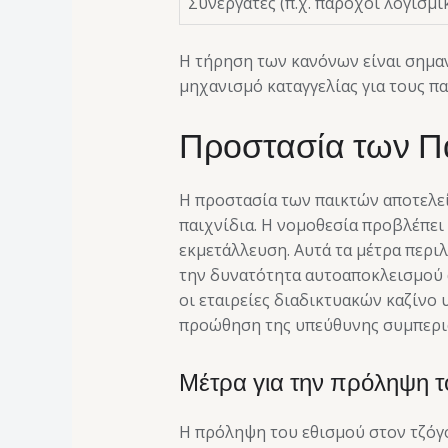
Συνεργάτες (π.χ. πάροχοι λογισμι
Η τήρηση των κανόνων είναι σημαν
μηχανισμό καταγγελίας για τους πα
Προστασία των Π
Η προστασία των παικτών αποτελεί
παιχνίδια. Η νομοθεσία προβλέπει 
εκμετάλλευση. Αυτά τα μέτρα περ
την δυνατότητα αυτοαποκλεισμού α
οι εταιρείες διαδικτυακών καζίν
προώθηση της υπεύθυνης συμπεριφ
Μέτρα για την πρόληψη τ
Η πρόληψη του εθισμού στον τζόγο