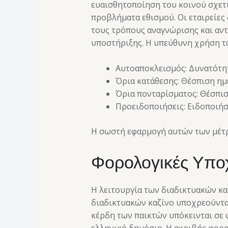
ευαισθητοποίηση του κοινού σχετι
προβλήματα εθισμού. Οι εταιρείες
τους τρόπους αναγνώρισης και αντ
υποστήριξης. Η υπεύθυνη χρήση τ
Αυτοαποκλεισμός: Δυνατότητ
Όρια κατάθεσης: Θέσπιση ημ
Όρια πονταρίσματος: Θέσπισ
Προειδοποιήσεις: Ειδοποιήσ
Η σωστή εφαρμογή αυτών των μέτρ
Φορολογικές Υποχ
Η λειτουργία των διαδικτυακών κα
διαδικτυακών καζίνο υποχρεούνται
κέρδη των παικτών υπόκεινται σε φ
ελληνικό δημόσιο. Η ακριβής φορο