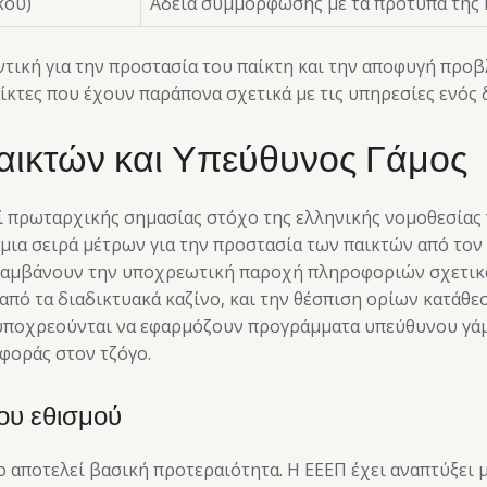
κού)
Άδεια συμμόρφωσης με τα πρότυπα της
τική για την προστασία του παίκτη και την αποφυγή προβ
ίκτες που έχουν παράπονα σχετικά με τις υπηρεσίες ενός 
αικτών και Υπεύθυνος Γάμος
 πρωταρχικής σημασίας στόχο της ελληνικής νομοθεσίας 
μια σειρά μέτρων για την προστασία των παικτών από τον 
ιλαμβάνουν την υποχρεωτική παροχή πληροφοριών σχετικά
πό τα διαδικτυακά καζίνο, και την θέσπιση ορίων κατάθεσ
ο υποχρεούνται να εφαρμόζουν προγράμματα υπεύθυνου γάμ
οράς στον τζόγο.
ου εθισμού
 αποτελεί βασική προτεραιότητα. Η ΕΕΕΠ έχει αναπτύξει 