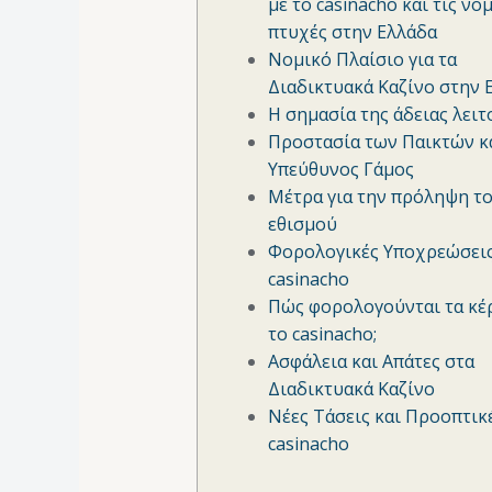
με το casinacho και τις νο
πτυχές στην Ελλάδα
Νομικό Πλαίσιο για τα
Διαδικτυακά Καζίνο στην 
Η σημασία της άδειας λειτ
Προστασία των Παικτών κ
Υπεύθυνος Γάμος
Μέτρα για την πρόληψη τ
εθισμού
Φορολογικές Υποχρεώσεις
casinacho
Πώς φορολογούνται τα κέ
το casinacho;
Ασφάλεια και Απάτες στα
Διαδικτυακά Καζίνο
Νέες Τάσεις και Προοπτικέ
casinacho