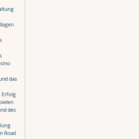
altung
dlagen
e
s
asino
und das
 Erfolg
pielen
und des
klung
en Road