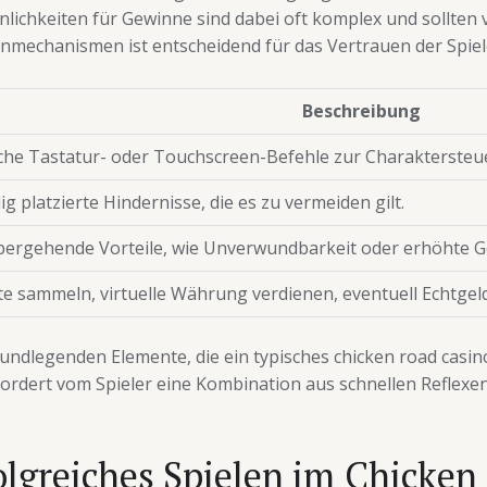
nlichkeiten für Gewinne sind dabei oft komplex und sollten 
mechanismen ist entscheidend für das Vertrauen der Spiel
Beschreibung
che Tastatur- oder Touchscreen-Befehle zur Charaktersteu
lig platzierte Hindernisse, die es zu vermeiden gilt.
ergehende Vorteile, wie Unverwundbarkeit oder erhöhte G
e sammeln, virtuelle Währung verdienen, eventuell Echtgel
rundlegenden Elemente, die ein typisches chicken road casi
ordert vom Spieler eine Kombination aus schnellen Reflex
folgreiches Spielen im Chicken