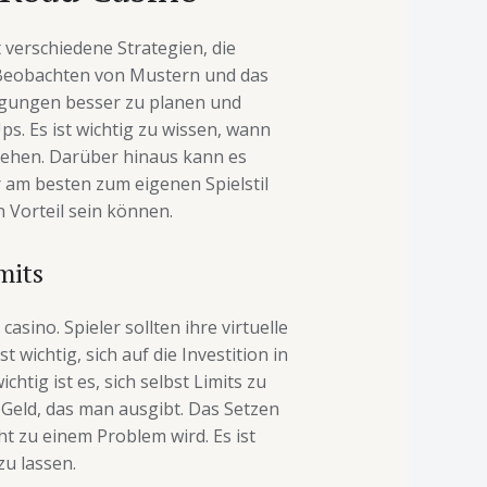
t verschiedene Strategien, die
 Beobachten von Mustern und das
wegungen besser zu planen und
ps. Es ist wichtig zu wissen, wann
iehen. Darüber hinaus kann es
 am besten zum eigenen Spielstil
n Vorteil sein können.
mits
sino. Spieler sollten ihre virtuelle
wichtig, sich auf die Investition in
tig ist es, sich selbst Limits zu
s Geld, das man ausgibt. Das Setzen
ht zu einem Problem wird. Es ist
u lassen.