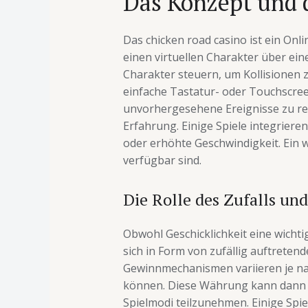
Das Konzept und 
Das chicken road casino ist ein Onli
einen virtuellen Charakter über ein
Charakter steuern, um Kollisionen 
einfache Tastatur- oder Touchscreen
unvorhergesehene Ereignisse zu rea
Erfahrung. Einige Spiele integrier
oder erhöhte Geschwindigkeit. Ein 
verfügbar sind.
Die Rolle des Zufalls u
Obwohl Geschicklichkeit eine wichtige
sich in Form von zufällig auftrete
Gewinnmechanismen variieren je na
können. Diese Währung kann dann 
Spielmodi teilzunehmen. Einige Spie