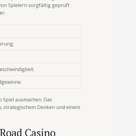
von Spielern sorgfältig geprüft
er.
erung.
eschwindigkeit.
dgewinne.
no Spiel ausmachen. Das
en, strategischem Denken und einem
 Road Casino