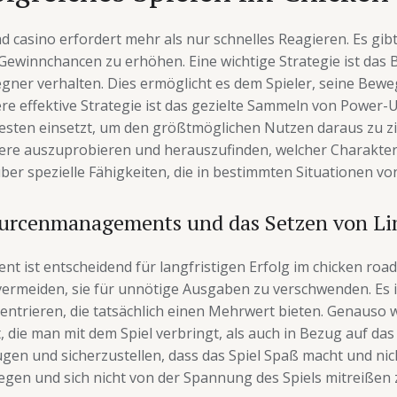
d casino erfordert mehr als nur schnelles Reagieren. Es gib
Gewinnchancen zu erhöhen. Eine wichtige Strategie ist das
egner verhalten. Dies ermöglicht es dem Spieler, seine Be
ere effektive Strategie ist das gezielte Sammeln von Power-U
sten einsetzt, um den größtmöglichen Nutzen daraus zu z
ktere auszuprobieren und herauszufinden, welcher Charakter
ber spezielle Fähigkeiten, die in bestimmten Situationen vo
urcenmanagements und das Setzen von Li
ist entscheidend für langfristigen Erfolg im chicken road ca
rmeiden, sie für unnötige Ausgaben zu verschwenden. Es ist 
rieren, die tatsächlich einen Mehrwert bieten. Genauso wich
t, die man mit dem Spiel verbringt, als auch in Bezug auf da
eugen und sicherzustellen, dass das Spiel Spaß macht und nic
gen und sich nicht von der Spannung des Spiels mitreißen z