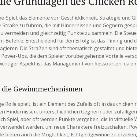
die Grundlagen des Chicken R
ne-Spiel, das Elemente von Geschicklichkeit, Strategie und G
e Straße zu führen, die mit Hindernissen und Gegnern gespic
zu vermeiden und gleichzeitig Punkte zu sammeln. Die Steue
-Befehle. Entscheidend für den Erfolg ist das Timing und di
gieren. Die Straßen sind oft thematisch gestaltet und biet
en Power-Ups, die dem Spieler vorübergehende Vorteile vers
wichtiger Aspekt ist das Management von Ressourcen, da e
nd die Gewinnmechanismen
 Rolle spielt, ist ein Element des Zufalls oft in das chicken 
nden Hindernissen, unterschiedlichen Gegnern oder zufällig
ch Spiel, aber oft werden Punkte vergeben, die in virtuel
verwendet werden, um neue Charaktere freizuschalten, Po
le bieten auch die Möglichkeit, Echtgeldgewinne zu erziele