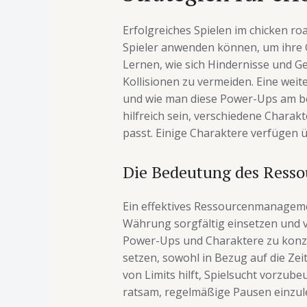
Erfolgreiches Spielen im chicken roa
Spieler anwenden können, um ihre 
Lernen, wie sich Hindernisse und G
Kollisionen zu vermeiden. Eine weit
und wie man diese Power-Ups am be
hilfreich sein, verschiedene Chara
passt. Einige Charaktere verfügen ü
Die Bedeutung des Resso
Ein effektives Ressourcenmanagement 
Währung sorgfältig einsetzen und ve
Power-Ups und Charaktere zu konzent
setzen, sowohl in Bezug auf die Zei
von Limits hilft, Spielsucht vorzub
ratsam, regelmäßige Pausen einzule