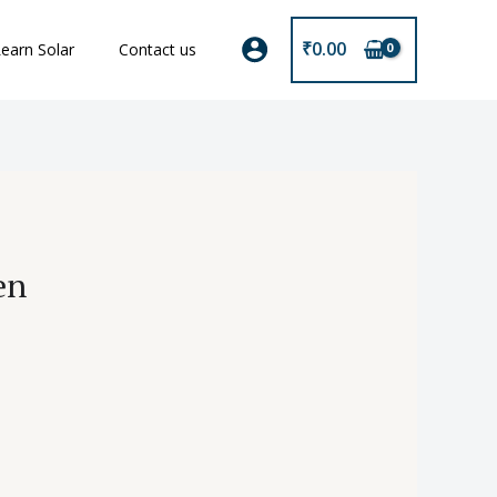
₹
0.00
earn Solar
Contact us
en