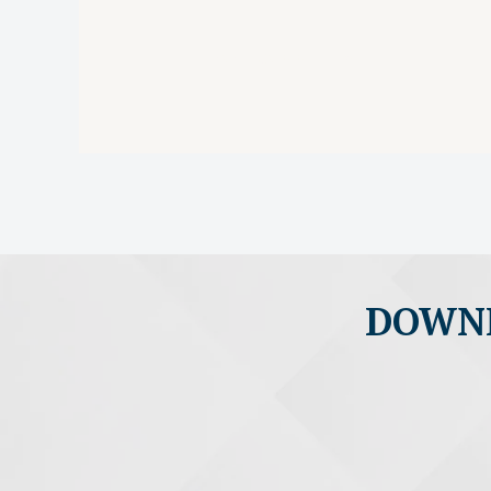
DOWNL