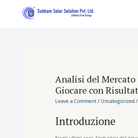
Analisi del Mercato 
Giocare con Risultat
Leave a Comment
/
Uncategorized
/
Introduzione