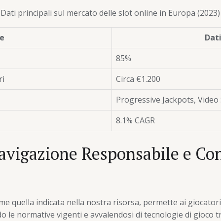
Dati principali sul mercato delle slot online in Europa (2023)
re
Dati
85%
ri
Circa €1.200
Progressive Jackpots, Video 
8.1% CAGR
Navigazione Responsabile e Co
me quella indicata nella nostra risorsa, permette ai giocatori
o le normative vigenti e avvalendosi di tecnologie di gioco t