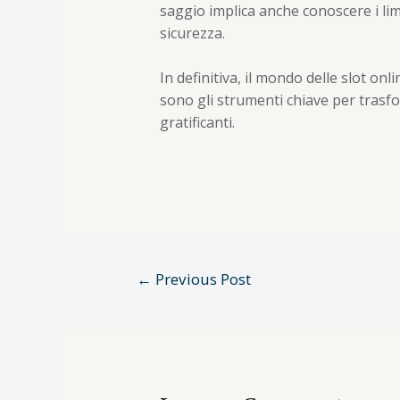
saggio implica anche conoscere i lim
sicurezza.
In definitiva, il mondo delle slot on
sono gli strumenti chiave per trasfor
gratificanti.
←
Previous Post