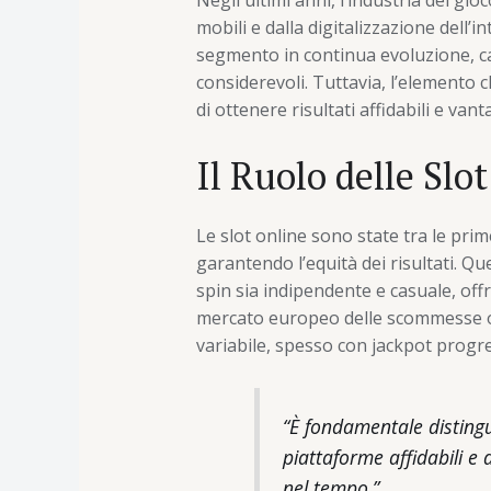
Negli ultimi anni, l’industria del gi
mobili e dalla digitalizzazione dell
segmento in continua evoluzione, car
considerevoli. Tuttavia, l’elemento c
di ottenere risultati affidabili e va
Il Ruolo delle Sl
Le slot online sono state tra le pri
garantendo l’equità dei risultati. Qu
spin sia indipendente e casuale, offr
mercato europeo delle scommesse onlin
variabile, spesso con jackpot progr
“È fondamentale distingue
piattaforme affidabili e 
nel tempo.”