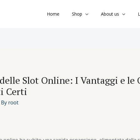
Home
Shop
About us
L
delle Slot Online: I Vantaggi e le
i Certi
 By
root