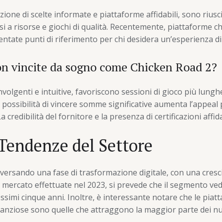
zione di scelte informate e piattaforme affidabili, sono riusci
si a risorse e giochi di qualità. Recentemente, piattaforme 
ntate punti di riferimento per chi desidera un’esperienza di
con vincite da sogno come Chicken Road 2?
volgenti e intuitive, favoriscono sessioni di gioco più lungh
possibilità di vincere somme significative aumenta l’appeal p
a credibilità del fornitore e la presenza di certificazioni affida
 Tendenze del Settore
aversando una fase di trasformazione digitale, con una crescita
 mercato effettuate nel 2023, si prevede che il segmento ved
ssimi cinque anni. Inoltre, è interessante notare che le pi
ostanziose sono quelle che attraggono la maggior parte dei nu