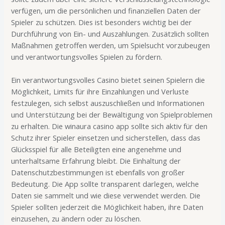
verfügen, um die persönlichen und finanziellen Daten der
Spieler zu schützen. Dies ist besonders wichtig bei der
Durchführung von Ein- und Auszahlungen. Zusätzlich sollten
Maßnahmen getroffen werden, um Spielsucht vorzubeugen
und verantwortungsvolles Spielen zu fördern.
Ein verantwortungsvolles Casino bietet seinen Spielern die
Möglichkeit, Limits für ihre Einzahlungen und Verluste
festzulegen, sich selbst auszuschließen und Informationen
und Unterstützung bei der Bewältigung von Spielproblemen
zu erhalten. Die
winaura casino app
sollte sich aktiv für den
Schutz ihrer Spieler einsetzen und sicherstellen, dass das
Glücksspiel für alle Beteiligten eine angenehme und
unterhaltsame Erfahrung bleibt. Die Einhaltung der
Datenschutzbestimmungen ist ebenfalls von großer
Bedeutung. Die App sollte transparent darlegen, welche
Daten sie sammelt und wie diese verwendet werden. Die
Spieler sollten jederzeit die Möglichkeit haben, ihre Daten
einzusehen, zu ändern oder zu löschen.