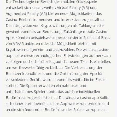
Die Technologie im Bereich der mobilen Glücksspiele
entwickelt sich rasant weiter. Virtual Reality (VR) und
Augmented Reality (AR) bieten neue Möglichkeiten, das
Casino-Erlebnis immersiver und interaktiver zu gestalten.
Die Integration von Kryptowährungen als Zahlungsmittel
gewinnt ebenfalls an Bedeutung. Zukünftige mobile Casino-
Apps könnten beispielsweise personalisierte Spiele auf Basis
von VR/AR anbieten oder die Möglichkeit bieten, mit
Kryptowährungen ein- und auszuzahlen. Die
winaura casino
app
sollte diese technologischen Entwicklungen aufmerksam
verfolgen und sich frühzeitig auf die neuen Trends einstellen,
um wettbewerbsfähig zu bleiben. Die Verbesserung der
Benutzerfreundlichkeit und die Optimierung der App für
verschiedene Geräte werden ebenfalls weiterhin im Fokus
stehen. Die Spieler erwarten ein nahtloses und
unterhaltsames Spielerlebnis, das auf ihre individuellen
Bedürfnisse zugeschnitten ist. Die
winaura casino app
sollte
sich daher stets bemühen, ihre App weiterzuentwickeln und
an die sich ändernden Bedürfnisse der Spieler anzupassen.