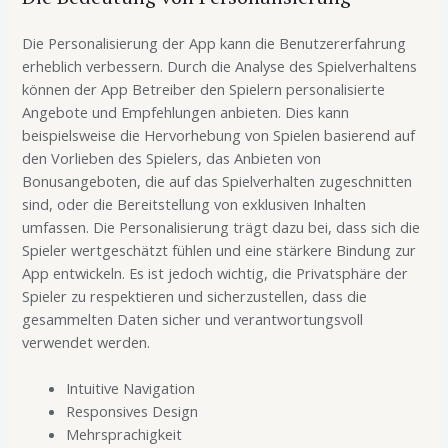
Die Personalisierung der App kann die Benutzererfahrung
erheblich verbessern. Durch die Analyse des Spielverhaltens
können der App Betreiber den Spielern personalisierte
Angebote und Empfehlungen anbieten. Dies kann
beispielsweise die Hervorhebung von Spielen basierend auf
den Vorlieben des Spielers, das Anbieten von
Bonusangeboten, die auf das Spielverhalten zugeschnitten
sind, oder die Bereitstellung von exklusiven Inhalten
umfassen. Die Personalisierung trägt dazu bei, dass sich die
Spieler wertgeschätzt fühlen und eine stärkere Bindung zur
App entwickeln. Es ist jedoch wichtig, die Privatsphäre der
Spieler zu respektieren und sicherzustellen, dass die
gesammelten Daten sicher und verantwortungsvoll
verwendet werden.
Intuitive Navigation
Responsives Design
Mehrsprachigkeit