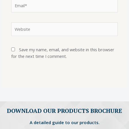
Save my name, email, and website in this browser
for the next time I comment.
DOWNLOAD OUR PRODUCTS BROCHURE
A detailed guide to our products.