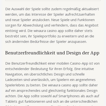
Die Auswahl der Spiele sollte zudem regelmäßig aktualisiert
werden, um das Interesse der Spieler aufrechtzuerhalten
und neue Spieler anzulocken. Neue Spiele und Funktionen
sorgen für Abwechslung und verhindern, dass das Angebot
eintönig wird. Die
winaura casino app
sollte daher stets
bestrebt sein, ihr Spieleportfolio zu erweitern und an die
sich ändernden Bedürfnisse der Spieler anzupassen.
Benutzerfreundlichkeit und Design der App
Die Benutzerfreundlichkeit einer mobilen Casino-App ist von
entscheidender Bedeutung für ihren Erfolg. Eine intuitive
Navigation, ein übersichtliches Design und schnelle
Ladezeiten sind unerlässlich, um Spielern ein angenehmes
Spielerlebnis zu bieten. Die
winaura casino app
sollte daher
auf ein ansprechendes und gleichzeitig funktionales Design
achten. Die App sollte sowohl auf Smartphones als auch auf
Tablets gut funktionieren und sich an die unterschiedlichen