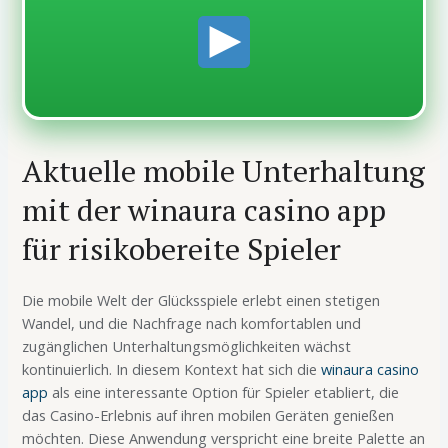
Aktuelle mobile Unterhaltung
mit der winaura casino app
für risikobereite Spieler
Die mobile Welt der Glücksspiele erlebt einen stetigen
Wandel, und die Nachfrage nach komfortablen und
zugänglichen Unterhaltungsmöglichkeiten wächst
kontinuierlich. In diesem Kontext hat sich die
winaura casino
app
als eine interessante Option für Spieler etabliert, die
das Casino-Erlebnis auf ihren mobilen Geräten genießen
möchten. Diese Anwendung verspricht eine breite Palette an