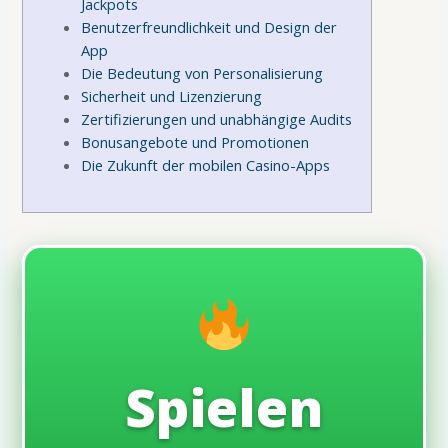
Jackpots
Benutzerfreundlichkeit und Design der
App
Die Bedeutung von Personalisierung
Sicherheit und Lizenzierung
Zertifizierungen und unabhängige Audits
Bonusangebote und Promotionen
Die Zukunft der mobilen Casino-Apps
Spielen