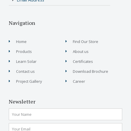
Navigation
Home
Find Our Store
Products
About us
Learn Solar
Certificates
Contact us
Download Brochure
Project Gallery
Career
Newsletter