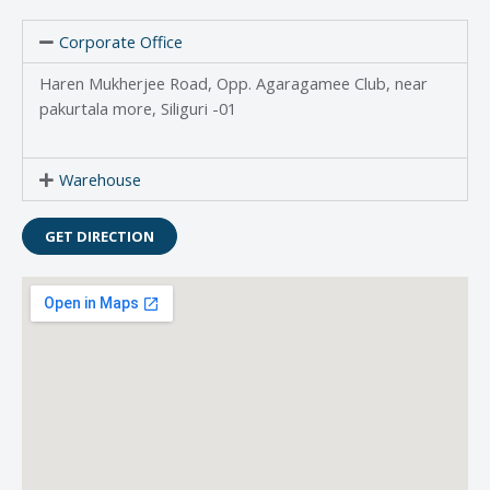
Corporate Office
Haren Mukherjee Road, Opp. Agaragamee Club, near
pakurtala more, Siliguri -01
Warehouse
GET DIRECTION