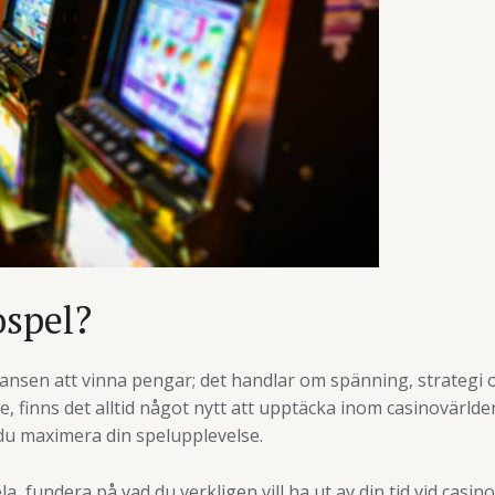
ospel?
ansen att vinna pengar; det handlar om spänning, strategi
e, finns det alltid något nytt att upptäcka inom casinovärld
du maximera din spelupplevelse.
, fundera på vad du verkligen vill ha ut av din tid vid casin