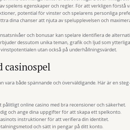
 spelens egenskaper och regler. För att verkligen förstå v
funktioner, potential för vinster och spelarens personliga pr
tra dina chanser att njuta av spelupplevelsen och maximera 
insatsnivåer och bonusar kan spelare identifiera de alterna
bjuder dessutom unika teman, grafik och ljud som ytterligar
å vinstpotentialen utan också på underhållningsvärdet.
 casinospel
kan vara både spännande och överväldigande. Här är en steg-f
t pålitligt online casino med bra recensioner och säkerhet.
dig och ange dina uppgifter för att skapa ett spelkonto.
casinots instruktioner för att verifiera din identitet.
etalningsmetod och sätt in pengar på ditt konto.