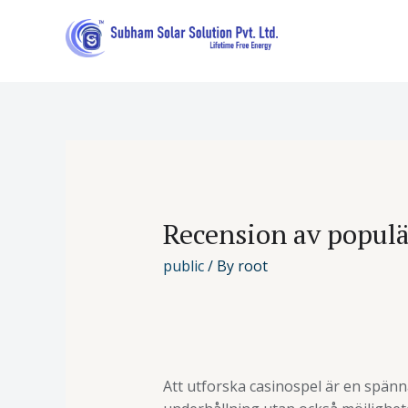
Recension av populä
public
/ By
root
Att utforska casinospel är en spänn