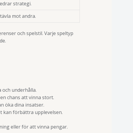
drar strategi.
 tävla mot andra.
renser och spelstil. Varje speltyp
de.
 och underhålla.
en chans att vinna stort.
 öka dina insatser.
et kan förbättra upplevelsen.
ning eller för att vinna pengar.