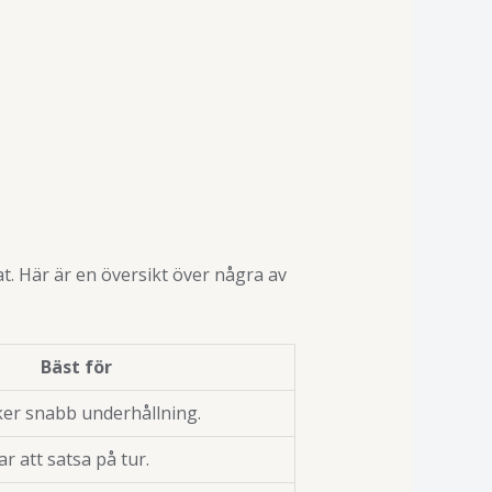
. Här är en översikt över några av
Bäst för
er snabb underhållning.
ar att satsa på tur.