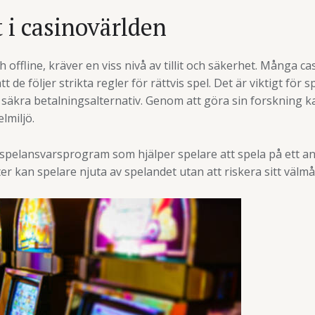
t i casinovärlden
 offline, kräver en viss nivå av tillit och säkerhet. Många c
 de följer strikta regler för rättvis spel. Det är viktigt för sp
äkra betalningsalternativ. Genom att göra sin forskning ka
lmiljö.
elansvarsprogram som hjälper spelare att spela på ett ansv
er kan spelare njuta av spelandet utan att riskera sitt välm