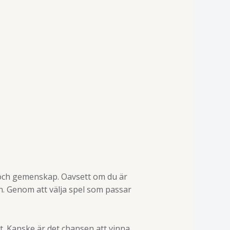
 och gemenskap. Oavsett om du är
en. Genom att välja spel som passar
ot. Kanske är det chansen att vinna,