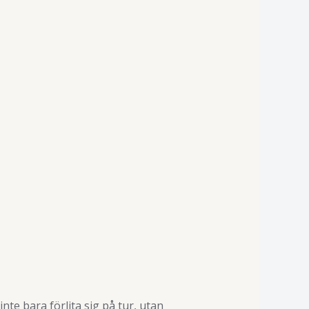
inte bara förlita sig på tur, utan