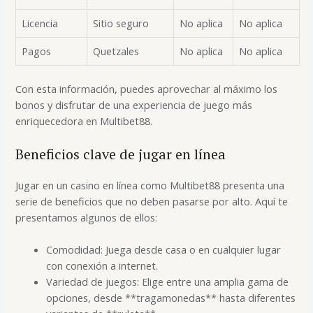
Licencia
Sitio seguro
No aplica
No aplica
Pagos
Quetzales
No aplica
No aplica
Con esta información, puedes aprovechar al máximo los
bonos y disfrutar de una experiencia de juego más
enriquecedora en Multibet88.
Beneficios clave de jugar en línea
Jugar en un casino en línea como Multibet88 presenta una
serie de beneficios que no deben pasarse por alto. Aquí te
presentamos algunos de ellos:
Comodidad: Juega desde casa o en cualquier lugar
con conexión a internet.
Variedad de juegos: Elige entre una amplia gama de
opciones, desde **tragamonedas** hasta diferentes