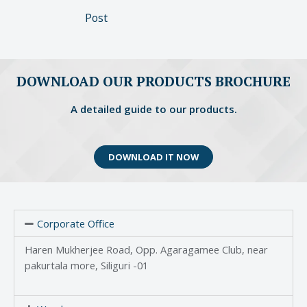
Post
DOWNLOAD OUR PRODUCTS BROCHURE
A detailed guide to our products.
DOWNLOAD IT NOW
Corporate Office
Haren Mukherjee Road, Opp. Agaragamee Club, near
pakurtala more, Siliguri -01