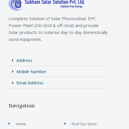
Complete Solution of Solar Photovoltaic EPC
Power Plant (On-Grid & off-Grid) and provide
Solar products to solarise day to day domestically
used equipment.
Address
Mobile Number
Email Address
Navigation
Home
Find Our Store