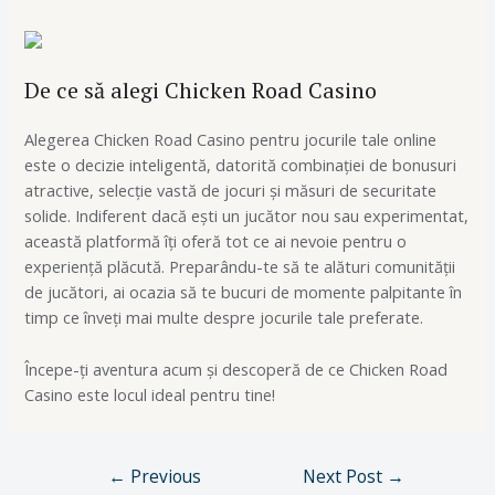
De ce să alegi Chicken Road Casino
Alegerea Chicken Road Casino pentru jocurile tale online
este o decizie inteligentă, datorită combinației de bonusuri
atractive, selecție vastă de jocuri și măsuri de securitate
solide. Indiferent dacă ești un jucător nou sau experimentat,
această platformă îți oferă tot ce ai nevoie pentru o
experiență plăcută. Preparându-te să te alături comunității
de jucători, ai ocazia să te bucuri de momente palpitante în
timp ce înveți mai multe despre jocurile tale preferate.
Începe-ți aventura acum și descoperă de ce Chicken Road
Casino este locul ideal pentru tine!
←
Previous
Next Post
→