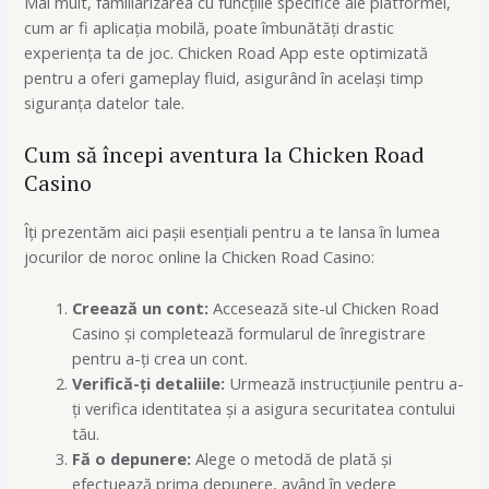
Mai mult, familiarizarea cu funcțiile specifice ale platformei,
cum ar fi aplicația mobilă, poate îmbunătăți drastic
experiența ta de joc. Chicken Road App este optimizată
pentru a oferi gameplay fluid, asigurând în același timp
siguranța datelor tale.
Cum să începi aventura la Chicken Road
Casino
Îți prezentăm aici pașii esențiali pentru a te lansa în lumea
jocurilor de noroc online la Chicken Road Casino:
Creează un cont:
Accesează site-ul Chicken Road
Casino și completează formularul de înregistrare
pentru a-ți crea un cont.
Verifică-ți detaliile:
Urmează instrucțiunile pentru a-
ți verifica identitatea și a asigura securitatea contului
tău.
Fă o depunere:
Alege o metodă de plată și
efectuează prima depunere, având în vedere