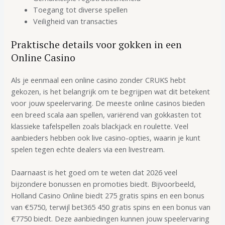
Toegang tot diverse spellen
Veiligheid van transacties
Praktische details voor gokken in een
Online Casino
Als je eenmaal een online casino zonder CRUKS hebt
gekozen, is het belangrijk om te begrijpen wat dit betekent
voor jouw speelervaring. De meeste online casinos bieden
een breed scala aan spellen, variërend van gokkasten tot
klassieke tafelspellen zoals blackjack en roulette. Veel
aanbieders hebben ook live casino-opties, waarin je kunt
spelen tegen echte dealers via een livestream.
Daarnaast is het goed om te weten dat 2026 veel
bijzondere bonussen en promoties biedt. Bijvoorbeeld,
Holland Casino Online biedt 275 gratis spins en een bonus
van €5750, terwijl bet365 450 gratis spins en een bonus van
€7750 biedt. Deze aanbiedingen kunnen jouw speelervaring