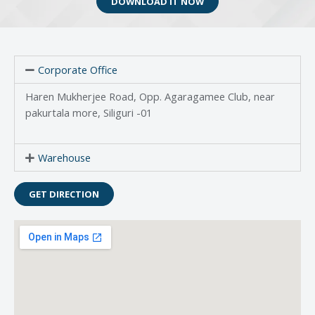
DOWNLOAD IT NOW
Corporate Office
Haren Mukherjee Road, Opp. Agaragamee Club, near
pakurtala more, Siliguri -01
Warehouse
GET DIRECTION