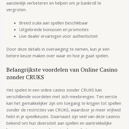
aanzienlijk verbeteren en helpen om je bankroll te
vergroten.
Breed scala aan spellen beschikbaar
Uitgebreide bonussen en promoties
Live dealer ervaringen voor authenticiteit
Door deze details in overweging te nemen, kun je een
betere keuze maken over waar en hoe je gaat spelen.
Belangrijkste voordelen van Online Casino
zonder CRUKS
Het spelen in een online casino zonder CRUKS kan
verschillende voordelen met zich meebrengen. Ten eerste
kan het gemakkelijker zijn om toegang te krijgen tot spellen
zonder de restricties van CRUKS, waardoor je meer vrijheid
hebt in je speelkeuzes. Daarnaast zijn veel van deze casinos
bekend om hun diversiteit aan spellen en aantrekkelijke