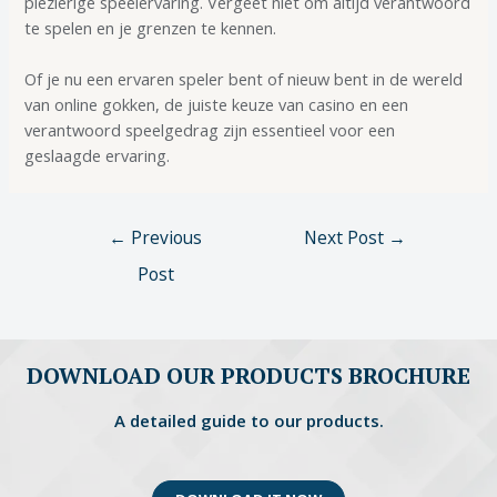
plezierige speelervaring. Vergeet niet om altijd verantwoord
te spelen en je grenzen te kennen.
Of je nu een ervaren speler bent of nieuw bent in de wereld
van online gokken, de juiste keuze van casino en een
verantwoord speelgedrag zijn essentieel voor een
geslaagde ervaring.
←
Previous
Next Post
→
Post
DOWNLOAD OUR PRODUCTS BROCHURE
A detailed guide to our products.