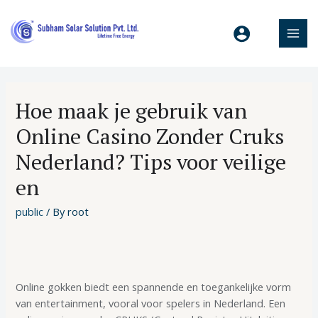
Hoe maak je gebruik van
Online Casino Zonder Cruks
Nederland? Tips voor veilige
en
public
/ By
root
Online gokken biedt een spannende en toegankelijke vorm
van entertainment, vooral voor spelers in Nederland. Een