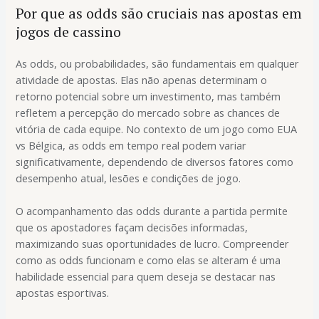
Por que as odds são cruciais nas apostas em
jogos de cassino
As odds, ou probabilidades, são fundamentais em qualquer
atividade de apostas. Elas não apenas determinam o
retorno potencial sobre um investimento, mas também
refletem a percepção do mercado sobre as chances de
vitória de cada equipe. No contexto de um jogo como EUA
vs Bélgica, as odds em tempo real podem variar
significativamente, dependendo de diversos fatores como
desempenho atual, lesões e condições de jogo.
O acompanhamento das odds durante a partida permite
que os apostadores façam decisões informadas,
maximizando suas oportunidades de lucro. Compreender
como as odds funcionam e como elas se alteram é uma
habilidade essencial para quem deseja se destacar nas
apostas esportivas.