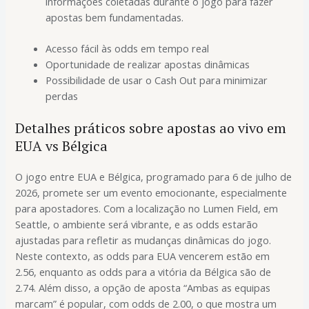
informações coletadas durante o jogo para fazer
apostas bem fundamentadas.
Acesso fácil às odds em tempo real
Oportunidade de realizar apostas dinâmicas
Possibilidade de usar o Cash Out para minimizar
perdas
Detalhes práticos sobre apostas ao vivo em
EUA vs Bélgica
O jogo entre EUA e Bélgica, programado para 6 de julho de
2026, promete ser um evento emocionante, especialmente
para apostadores. Com a localização no Lumen Field, em
Seattle, o ambiente será vibrante, e as odds estarão
ajustadas para refletir as mudanças dinâmicas do jogo.
Neste contexto, as odds para EUA vencerem estão em
2.56, enquanto as odds para a vitória da Bélgica são de
2.74. Além disso, a opção de aposta “Ambas as equipas
marcam” é popular, com odds de 2.00, o que mostra um