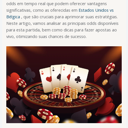
odds em tempo real que podem oferecer vantagens
significativas, como as oferecidas em
Estados Unidos vs
Bélgica
, que são cruciais para aprimorar suas estratégias.
Neste artigo, vamos analisar as principais odds disponíveis
para esta partida, bem como dicas para fazer apostas ao
vivo, otimizando suas chances de sucesso.