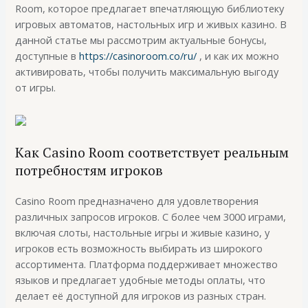
Room, которое предлагает впечатляющую библиотеку
игровых автоматов, настольных игр и живых казино. В
данной статье мы рассмотрим актуальные бонусы,
доступные в
https://casinoroom.co/ru/
, и как их можно
активировать, чтобы получить максимальную выгоду
от игры.
Как Casino Room соответствует реальным
потребностям игроков
Casino Room предназначено для удовлетворения
различных запросов игроков. С более чем 3000 играми,
включая слоты, настольные игры и живые казино, у
игроков есть возможность выбирать из широкого
ассортимента. Платформа поддерживает множество
языков и предлагает удобные методы оплаты, что
делает её доступной для игроков из разных стран.