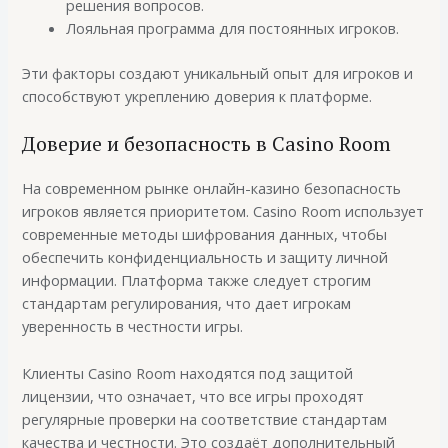
решения вопросов.
Лояльная программа для постоянных игроков.
Эти факторы создают уникальный опыт для игроков и
способствуют укреплению доверия к платформе.
Доверие и безопасность в Casino Room
На современном рынке онлайн-казино безопасность
игроков является приоритетом. Casino Room использует
современные методы шифрования данных, чтобы
обеспечить конфиденциальность и защиту личной
информации. Платформа также следует строгим
стандартам регулирования, что дает игрокам
уверенность в честности игры.
Клиенты Casino Room находятся под защитой
лицензии, что означает, что все игры проходят
регулярные проверки на соответствие стандартам
качества и честности. Это создаёт дополнительный