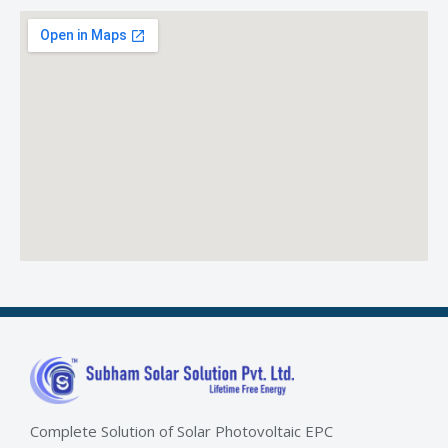
Complete Solution of Solar Photovoltaic EPC