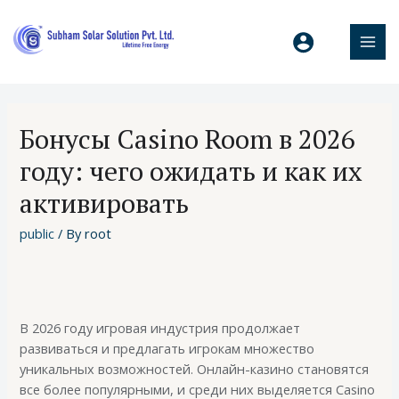
Бонусы Casino Room в 2026
году: чего ожидать и как их
активировать
public
/ By
root
В 2026 году игровая индустрия продолжает
развиваться и предлагать игрокам множество
уникальных возможностей. Онлайн-казино становятся
все более популярными, и среди них выделяется Casino