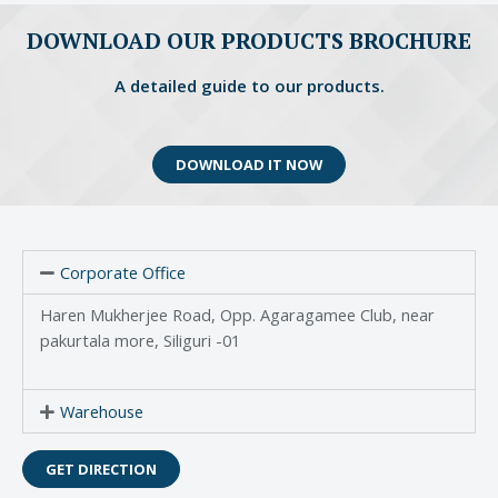
DOWNLOAD OUR PRODUCTS BROCHURE
A detailed guide to our products.
DOWNLOAD IT NOW
Corporate Office
Haren Mukherjee Road, Opp. Agaragamee Club, near
pakurtala more, Siliguri -01
Warehouse
GET DIRECTION