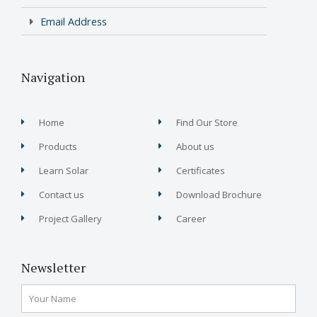
Email Address
Navigation
Home
Find Our Store
Products
About us
Learn Solar
Certificates
Contact us
Download Brochure
Project Gallery
Career
Newsletter