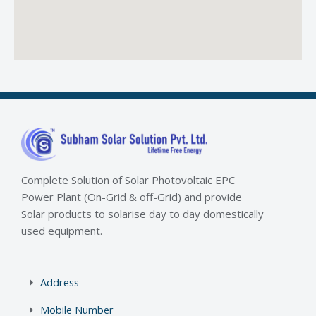
Complete Solution of Solar Photovoltaic EPC
Power Plant (On-Grid & off-Grid) and provide
Solar products to solarise day to day domestically
used equipment.
Address
Mobile Number