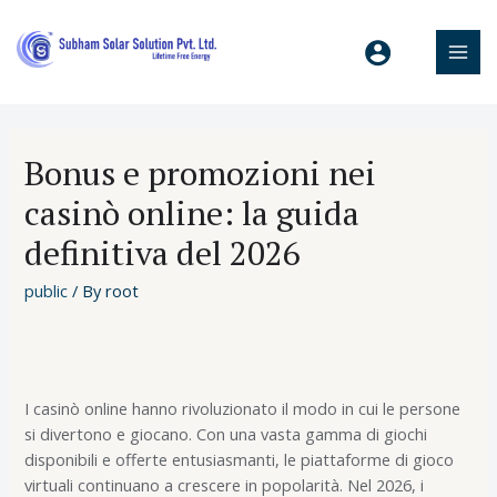
Bonus e promozioni nei
casinò online: la guida
definitiva del 2026
public
/ By
root
I casinò online hanno rivoluzionato il modo in cui le persone
si divertono e giocano. Con una vasta gamma di giochi
disponibili e offerte entusiasmanti, le piattaforme di gioco
virtuali continuano a crescere in popolarità. Nel 2026, i