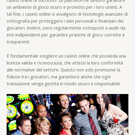
casinò online di successo. Le piattaforme devono garantire
un ambiente di gioco sicuro e protetto per i loro utenti. A
tal fine, i casinò online si avvalgono di tecnologie avanzate di
crittografia per proteggere i dati personali e finanziari dei
giocatori. Inoltre, sono regolarmente sottoposti a audit da
enti indipendenti per garantire pratiche di gioco corrette e
trasparenti.
È fondamentale scegliere un casinò online che possieda una
licenza valida e riconosciuta, che attesti la loro conformità
alle normative del settore. Questo non solo promuove la
fiducia tra i giocatori, ma garantisce anche che ogni
transazione venga gestita in modo sicuro e responsabile.