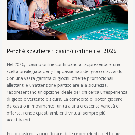
Perché scegliere i casinò online nel 2026
Nel 2026, i casinò online continuano a rappresentare una
scelta privilegiata per gli appassionati del gioco d’azzardo.
Con una vasta gamma di giochi, offerte promozionali
allettanti e un’attenzione particolare alla sicurezza,
rappresentano un’opzione ideale per chi cerca un’esperienza
di gioco divertente e sicura. La comodità di poter giocare
da casa o in movimento, unita a una crescente varietà di
offerte, rende questi ambienti virtuali sempre più
accattivanti.
In conclusione, approfittare delle promozioni e dei bonus