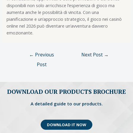
disponibili non solo arricchisce l’esperienza di gioco ma
aumenta anche le possibilità di vincita. Con una
pianificazione e un’approccio strategico, il gioco nei casinò
online nel 2026 può diventare un’avventura davvero
emozionante.
←
Previous
Next Post
→
Post
DOWNLOAD OUR PRODUCTS BROCHURE
A detailed guide to our products.
DOWNLOAD IT NOW