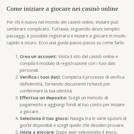
Come iniziare a giocare nei casinò online
Per chi è nuovo nel mondo dei casinò online, iniziare può
sembrare complicato. Tuttavia, seguendo alcuni semplici
passaggi, è possibile registrarsi e iniziare a giocare in modo
rapido e sicuro. Ecco una guida passo-passo su come farlo:
Crea un account:
Visita il sito del casinò online e
compila il modulo di registrazione con i tuoi dati
personali.
Verifica i tuoi dati:
Completa il processo di verifica
dell’identità, fornendo documenti richiesti per
confermare la tua identità.
Effettua un deposito:
Scegli un metodo di
pagamento e aggiungi fondi al tuo conto per iniziare
a giocare.
Seleziona il tuo gioco:
Naviga tra le varie opzioni di
giochi disponibili e scegli quello che desideri provare.
Inizia a giocare:
Dopo aver selezionato il gioco,