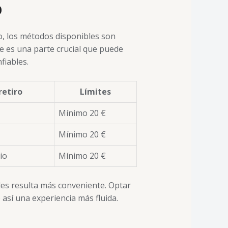
o
o, los métodos disponibles son
ne es una parte crucial que puede
fiables.
retiro
Límites
Mínimo 20 €
Mínimo 20 €
io
Mínimo 20 €
les resulta más conveniente. Optar
así una experiencia más fluida.