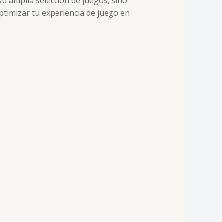
u amplia selección de juegos, sino
ptimizar tu experiencia de juego en