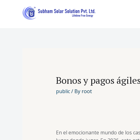
Bonos y pagos ágile
public
/ By
root
En el emocionante mundo de los casin