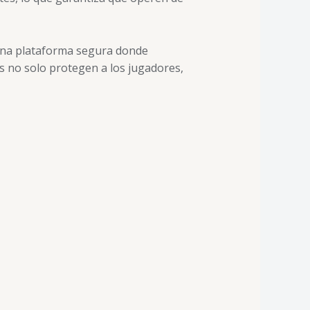
una plataforma segura donde
s no solo protegen a los jugadores,