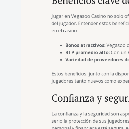
Beneficios clave 
Jugar en Vegasoo Casino no solo ofr
del jugador. Entender estos benefic
en el casino.
Bonos atractivos:
Vegasoo of
RTP promedio alto:
Con un R
Variedad de proveedores de
Estos beneficios, junto con la disp
jugadores tanto nuevos como expe
Confianza y segur
La confianza y la seguridad son asp
serio la protección de sus jugadore
personal y financiera esté segura. 