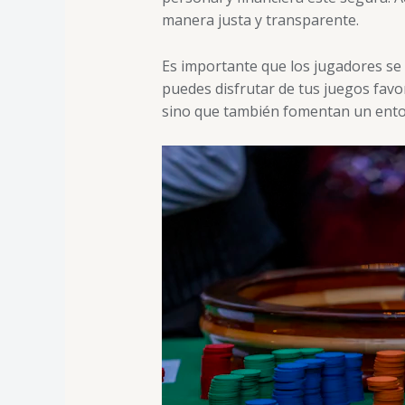
manera justa y transparente.
Es importante que los jugadores s
puedes disfrutar de tus juegos favo
sino que también fomentan un ento