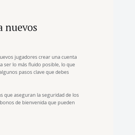
ra nuevos
 nuevos jugadores crear una cuenta
ser lo más fluido posible, lo que
y algunos pasos clave que debes
tas que aseguran la seguridad de los
va bonos de bienvenida que pueden