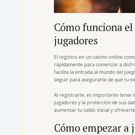
Cómo funciona el 
jugadores
El registro en un casino online co
rápidamente para comenzar a disfrut
facilita la entrada al mundo del ju
seguir para asegurarte de que tu exp
Al registrarte, es importante tener 
jugadores y la protección de sus d
aumentar tu saldo inicial y ofrecer
Cómo empezar a j