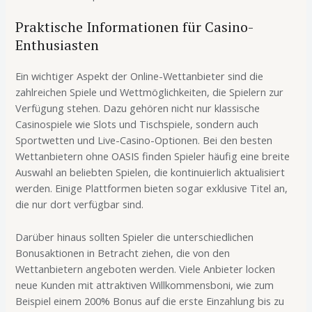
Praktische Informationen für Casino-
Enthusiasten
Ein wichtiger Aspekt der Online-Wettanbieter sind die
zahlreichen Spiele und Wettmöglichkeiten, die Spielern zur
Verfügung stehen. Dazu gehören nicht nur klassische
Casinospiele wie Slots und Tischspiele, sondern auch
Sportwetten und Live-Casino-Optionen. Bei den besten
Wettanbietern ohne OASIS finden Spieler häufig eine breite
Auswahl an beliebten Spielen, die kontinuierlich aktualisiert
werden. Einige Plattformen bieten sogar exklusive Titel an,
die nur dort verfügbar sind.
Darüber hinaus sollten Spieler die unterschiedlichen
Bonusaktionen in Betracht ziehen, die von den
Wettanbietern angeboten werden. Viele Anbieter locken
neue Kunden mit attraktiven Willkommensboni, wie zum
Beispiel einem 200% Bonus auf die erste Einzahlung bis zu