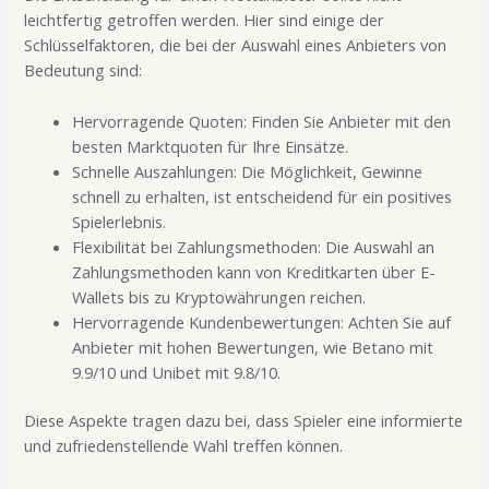
leichtfertig getroffen werden. Hier sind einige der
Schlüsselfaktoren, die bei der Auswahl eines Anbieters von
Bedeutung sind:
Hervorragende Quoten: Finden Sie Anbieter mit den
besten Marktquoten für Ihre Einsätze.
Schnelle Auszahlungen: Die Möglichkeit, Gewinne
schnell zu erhalten, ist entscheidend für ein positives
Spielerlebnis.
Flexibilität bei Zahlungsmethoden: Die Auswahl an
Zahlungsmethoden kann von Kreditkarten über E-
Wallets bis zu Kryptowährungen reichen.
Hervorragende Kundenbewertungen: Achten Sie auf
Anbieter mit hohen Bewertungen, wie Betano mit
9.9/10 und Unibet mit 9.8/10.
Diese Aspekte tragen dazu bei, dass Spieler eine informierte
und zufriedenstellende Wahl treffen können.