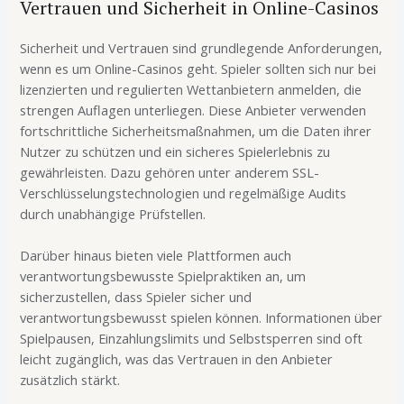
Vertrauen und Sicherheit in Online-Casinos
Sicherheit und Vertrauen sind grundlegende Anforderungen,
wenn es um Online-Casinos geht. Spieler sollten sich nur bei
lizenzierten und regulierten Wettanbietern anmelden, die
strengen Auflagen unterliegen. Diese Anbieter verwenden
fortschrittliche Sicherheitsmaßnahmen, um die Daten ihrer
Nutzer zu schützen und ein sicheres Spielerlebnis zu
gewährleisten. Dazu gehören unter anderem SSL-
Verschlüsselungstechnologien und regelmäßige Audits
durch unabhängige Prüfstellen.
Darüber hinaus bieten viele Plattformen auch
verantwortungsbewusste Spielpraktiken an, um
sicherzustellen, dass Spieler sicher und
verantwortungsbewusst spielen können. Informationen über
Spielpausen, Einzahlungslimits und Selbstsperren sind oft
leicht zugänglich, was das Vertrauen in den Anbieter
zusätzlich stärkt.