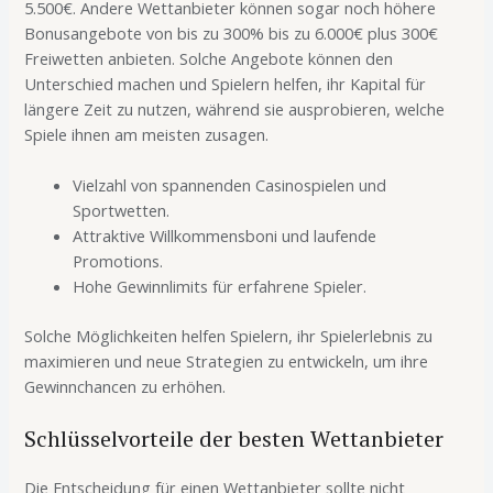
5.500€. Andere Wettanbieter können sogar noch höhere
Bonusangebote von bis zu 300% bis zu 6.000€ plus 300€
Freiwetten anbieten. Solche Angebote können den
Unterschied machen und Spielern helfen, ihr Kapital für
längere Zeit zu nutzen, während sie ausprobieren, welche
Spiele ihnen am meisten zusagen.
Vielzahl von spannenden Casinospielen und
Sportwetten.
Attraktive Willkommensboni und laufende
Promotions.
Hohe Gewinnlimits für erfahrene Spieler.
Solche Möglichkeiten helfen Spielern, ihr Spielerlebnis zu
maximieren und neue Strategien zu entwickeln, um ihre
Gewinnchancen zu erhöhen.
Schlüsselvorteile der besten Wettanbieter
Die Entscheidung für einen Wettanbieter sollte nicht