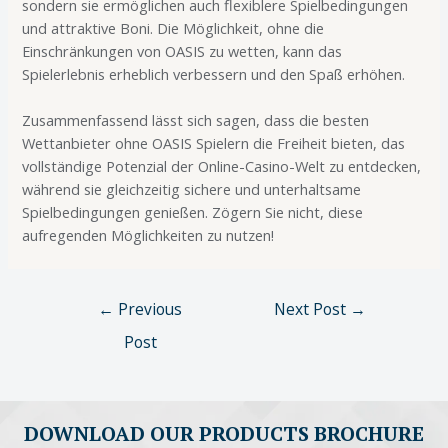
sondern sie ermöglichen auch flexiblere Spielbedingungen
und attraktive Boni. Die Möglichkeit, ohne die
Einschränkungen von OASIS zu wetten, kann das
Spielerlebnis erheblich verbessern und den Spaß erhöhen.
Zusammenfassend lässt sich sagen, dass die besten
Wettanbieter ohne OASIS Spielern die Freiheit bieten, das
vollständige Potenzial der Online-Casino-Welt zu entdecken,
während sie gleichzeitig sichere und unterhaltsame
Spielbedingungen genießen. Zögern Sie nicht, diese
aufregenden Möglichkeiten zu nutzen!
←
Previous
Next Post
→
Post
DOWNLOAD OUR PRODUCTS BROCHURE