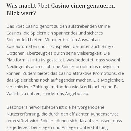
Was macht 7bet Casino einen genaueren
Blick wert?
Das 7bet Casino gehört zu den aufstrebenden Online-
Casinos, die Spielern ein spannendes und sicheres
Spielumfeld bieten. Mit einer breiten Auswahl an
Spielautomaten und Tischspielen, darunter auch Bingo-
Optionen, überzeugt es durch seine Vielseitigkeit. Die
Plattform ist intuitiv gestaltet, was bedeutet, dass sowohl
Neulinge als auch erfahrene Spieler problemlos navigieren
können. Zudem bietet das Casino attraktive Promotions, die
das Spielerlebnis noch aufregender machen. Die Möglichkeit,
verschiedene Zahlungsmethoden wie Kreditkarten und E-
Wallets zu nutzen, rundet das Angebot ab.
Besonders hervorzuheben ist die hervorgehobene
Nutzererfahrung, die durch den effizienten Kundenservice
unterstützt wird. Spieler können sich darauf verlassen, dass
sie jederzeit bei Fragen und Anliegen Unterstützung