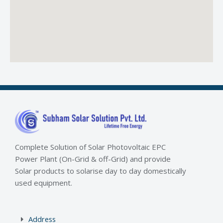
Complete Solution of Solar Photovoltaic EPC
Power Plant (On-Grid & off-Grid) and provide
Solar products to solarise day to day domestically
used equipment.
Address