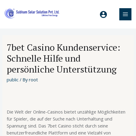
7bet Casino Kundenservice:
Schnelle Hilfe und
persönliche Unterstützung
public
/ By
root
Die Welt der Online-Casinos bietet unzählige Möglichkeiten
für Spieler, die auf der Suche nach Unterhaltung und
Spannung sind. Das 7bet Casino sticht durch seine
benutzerfreundliche Plattform und eine Vielzahl von