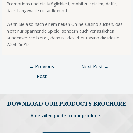
Promotions und die Möglichkeit, mobil zu spielen, dafür,
dass Langeweile nie aufkommt.
Wenn Sie also nach einem neuen Online-Casino suchen, das
nicht nur spannende Spiele, sondern auch verlässlichen
Kundenservice bietet, dann ist das 7bet Casino die ideale
Wahl für Sie.
←
Previous
Next Post
→
Post
DOWNLOAD OUR PRODUCTS BROCHURE
A detailed guide to our products.