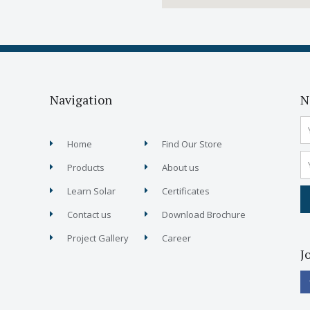
Navigation
N
Home
Find Our Store
Products
About us
Learn Solar
Certificates
Contact us
Download Brochure
Project Gallery
Career
J