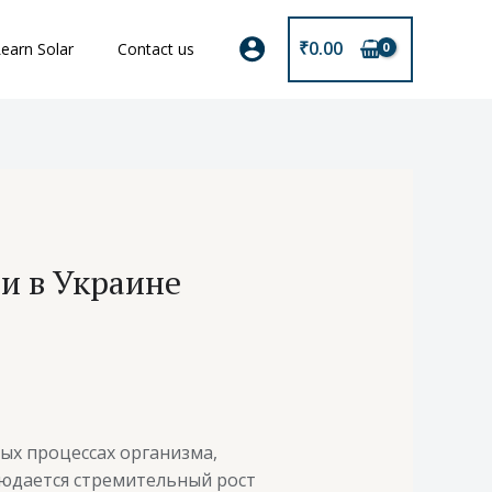
₹
0.00
earn Solar
Contact us
и в Украине
ых процессах организма,
людается стремительный рост